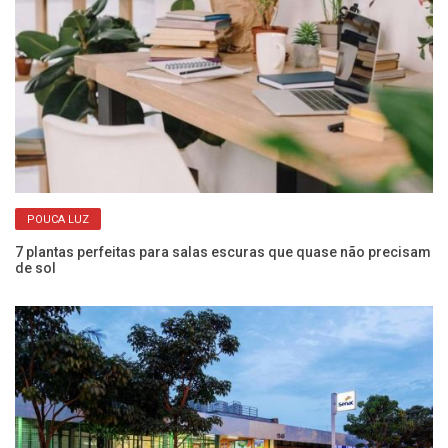
POUCA LUZ
a
7 plantas perfeitas para salas escuras que quase não precisam
Of
de sol
o 