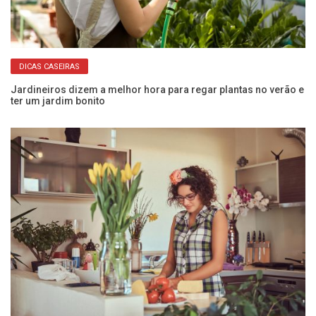
DICAS CASEIRAS
Jardineiros dizem a melhor hora para regar plantas no verão e
Fu
ter um jardim bonito
p