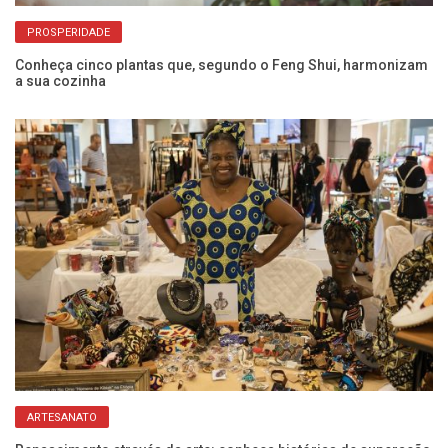
PROSPERIDADE
sa
Conheça cinco plantas que, segundo o Feng Shui, harmonizam
Co
a sua cozinha
p
ARTESANATO