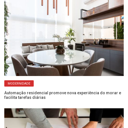
MODERNIDADE
Pl
f
Automação residencial promove nova experiência do morar e
facilita tarefas diárias