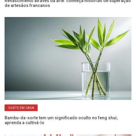
Renascimento através da arte: conheça histórias de superação
5 
de artesãos francanos
in
SORTE EM CASA
Bambu-da-sorte tem um significado oculto no feng shui;
Le
aprenda a cultivá-lo
se