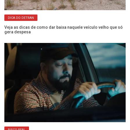
DICA DO DETRAN
os
Veja as dicas de como dar baixa naquele veículo velho que só
O 
gera despesa
e 
RISCO REAL