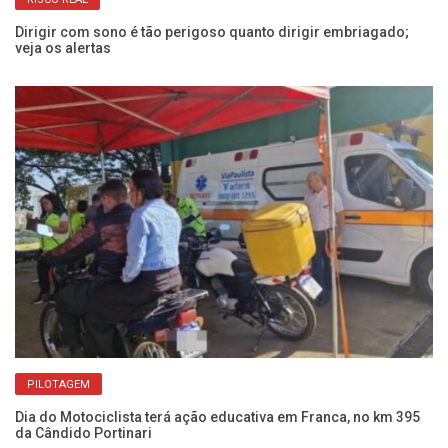
Dirigir com sono é tão perigoso quanto dirigir embriagado;
Co
veja os alertas
Câ
PILOTAGEM
Dia do Motociclista terá ação educativa em Franca, no km 395
Am
da Cândido Portinari
op