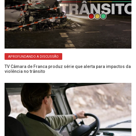
APROFUNDANDO A DISCUSSÃO
a
TV Câmara de Franca produz série que alerta para impactos da
Pe
violência no trânsito
no