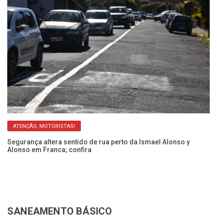
ATENÇÃO, MOTORISTAS!
so
Segurança altera sentido de rua perto da Ismael Alonso y
Ob
Alonso em Franca; confira
y 
SANEAMENTO BÁSICO