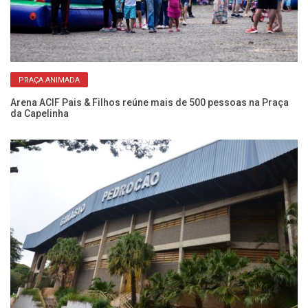
PRAÇA ANIMADA
Arena ACIF Pais & Filhos reúne mais de 500 pessoas na Praça
Ch
da Capelinha
em