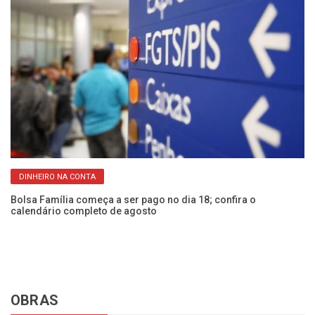
DINHEIRO NA CONTA
Bolsa Família começa a ser pago no dia 18; confira o
CP
calendário completo de agosto
Fr
OBRAS