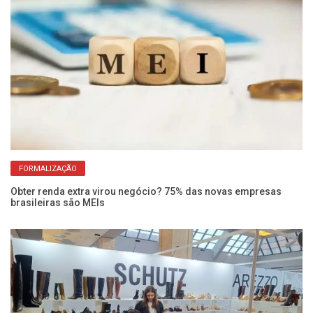
FORMALIZAÇÃO
os
Obter renda extra virou negócio? 75% das novas empresas
Di
brasileiras são MEIs
na