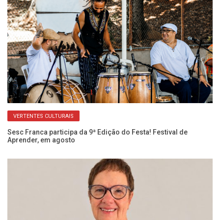
VERTENTES CULTURAIS
ro
Sesc Franca participa da 9ª Edição do Festa! Festival de
Si
Aprender, em agosto
Ju