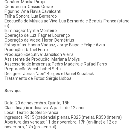
Cenário: Marília Piraju
Cenotecnia: Cássio Omae
Figurino: Ana Flavia Cavalcanti
Trilha Sonora: Lua Bernardo
Execução de Música ao Vivo: Lua Bernardo e Beatriz França (stand
in)
Iluminação: Cyntia Monteiro
Operação de Luz: Fagner Lourenço
Operação de Vídeo: Heron Demétrius
Fotografias: Hanna Vadasz, Jorge Bispo e Felipe Avila
Produção: Rafael Ferro
Produção Executiva: Jandilson Vieira
Assistente de Produção: Mariana Mollys
Assessoria de Imprensa: Pedro Madeira e Rafael Ferro
Preparação Vocal: Isabel Setti
Designer: Jonas “Joe” Borges e Daniel Kubalack
Tratamento de Fotos: Sérgio Lisboa
Serviço:
Data: 20 de novembro. Quinta, 18h.
Classificação indicativa: A partir de 12 anos
Local: Teatro do Sesc Franca
Ingressos: R$15 (credencial plena), R$25 (meia), R$50 (inteira)
Abertura das vendas: 11 de novembro, 17h (on-line) e 12 de
novembro, 17h (presencial)