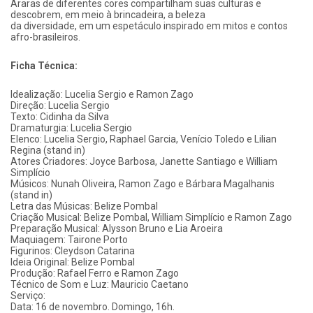
Araras de diferentes cores compartilham suas culturas e
descobrem, em meio à brincadeira, a beleza
da diversidade, em um espetáculo inspirado em mitos e contos
afro-brasileiros.
Ficha Técnica:
Idealização: Lucelia Sergio e Ramon Zago
Direção: Lucelia Sergio
Texto: Cidinha da Silva
Dramaturgia: Lucelia Sergio
Elenco: Lucelia Sergio, Raphael Garcia, Venício Toledo e Lilian
Regina (stand in)
Atores Criadores: Joyce Barbosa, Janette Santiago e William
Simplício
Músicos: Nunah Oliveira, Ramon Zago e Bárbara Magalhanis
(stand in)
Letra das Músicas: Belize Pombal
Criação Musical: Belize Pombal, William Simplício e Ramon Zago
Preparação Musical: Alysson Bruno e Lia Aroeira
Maquiagem: Tairone Porto
Figurinos: Cleydson Catarina
Ideia Original: Belize Pombal
Produção: Rafael Ferro e Ramon Zago
Técnico de Som e Luz: Mauricio Caetano
Serviço:
Data: 16 de novembro. Domingo, 16h.