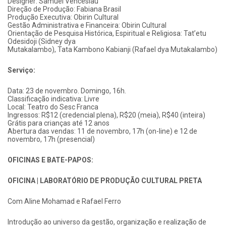
Designer: Samuel Venceslau
Direção de Produção: Fabiana Brasil
Produção Executiva: Obirin Cultural
Gestão Administrativa e Financeira: Obirin Cultural
Orientação de Pesquisa Histórica, Espiritual e Religiosa: Tat’etu
Odesidoji (Sidney dya
Mutakalambo), Tata Kambono Kabianji (Rafael dya Mutakalambo)
Serviço:
Data: 23 de novembro. Domingo, 16h.
Classificação indicativa: Livre
Local: Teatro do Sesc Franca
Ingressos: R$12 (credencial plena), R$20 (meia), R$40 (inteira)
Grátis para crianças até 12 anos
Abertura das vendas: 11 de novembro, 17h (on-line) e 12 de
novembro, 17h (presencial)
OFICINAS E BATE-PAPOS:
OFICINA | LABORATÓRIO DE PRODUÇÃO CULTURAL PRETA
Com Aline Mohamad e Rafael Ferro
Introdução ao universo da gestão, organização e realização de