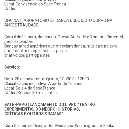
Local: Convivência do Sesc Franca
Grátis
OFICINA | LABORATÓRIO DE DANÇA DÚDÚ IJÓ: O CORPO NA
ANCESTRALIDADE
Com Adnã Ionara, dançarina, Otavio Andrade e Yandara Pimentel,
percussionistas
Danças afrodiaspóricas que mesclam dança, música e palavra
para ampliar o repertório corporal e
criativo dos participantes.
Serviço:
Data: 20 de novembro. Quinta, 10h30 às 12h30.
Classificação indicativa: A partir de 16 anos
Local: Sala 4 do Sesc Franca
Grátis | Senhas 30 min. antes
BATE-PAPO | LANÇAMENTO DO LIVRO “TEATRO
EXPERIMENTAL DO NEGRO: HISTÓRIAS,
CRÍTICAS E OUTROS DRAMAS”
Com Guilherme Diniz, autor. Mediação: Washington de Paula,