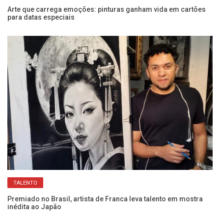
Arte que carrega emoções: pinturas ganham vida em cartões
Pr
para datas especiais
en
TALENTO
a
Premiado no Brasil, artista de Franca leva talento em mostra
Go
inédita ao Japão
Bo