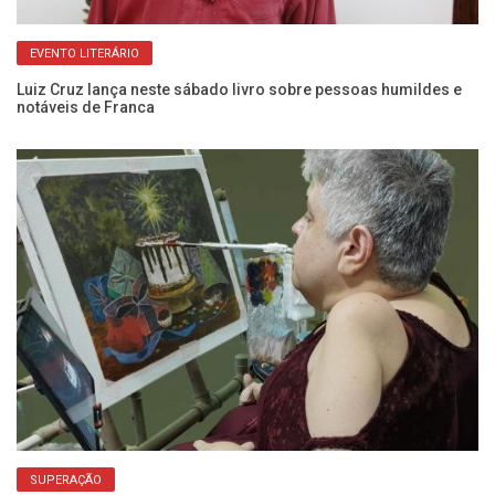
EVENTO LITERÁRIO
Luiz Cruz lança neste sábado livro sobre pessoas humildes e
Co
notáveis de Franca
Bo
SUPERAÇÃO