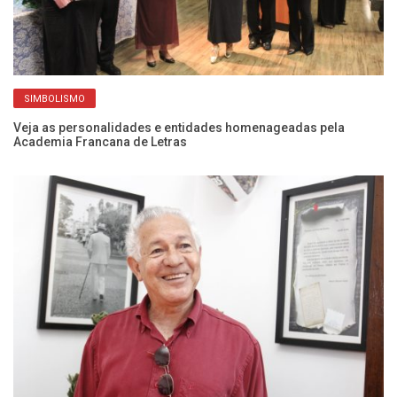
SIMBOLISMO
a
Veja as personalidades e entidades homenageadas pela
Ex
Academia Francana de Letras
He