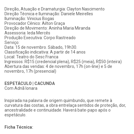
Direção, Atuação e Dramaturgia: Clayton Nascimento
Direção Técnica e Iluminação: Daniele Meirelles
Iluminação: Vinicius Bogas
Provocador Cênico: Ailton Graça
Direção de Movimento: Aninha Maria Miranda
Assessoria: Ieda Mercês
Produção Executiva: Corpo Rastreado
Serviço:
Data: 15 de novembro. Sábado, 19h30.
Classificação indicativa: A partir de 14 anos
Local: Teatro do Sesc Franca
Ingressos: R$15 (credencial plena), R$25 (meia), R$50 (inteira)
Abertura das vendas: 4 de novembro, 17h (on-line) e 5 de
novembro, 17h (presencial)
ESPETÁCULO | CACUNDA
Com Adnã Ionara
Inspirada na palavra de origem quimbundo, que remete à
curvatura das costas, a obra entrelaça sentidos de proteção, dor,
ancestralidade e continuidade. Haverá bate-papo após o
espetáculo.
Ficha Técnica: