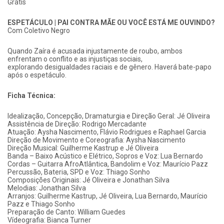
Grátis
ESPETÁCULO | PAI CONTRA MÃE OU VOCÊ ESTÁ ME OUVINDO?
Com Coletivo Negro
Quando Zaíra é acusada injustamente de roubo, ambos
enfrentam o conflito e as injustiças sociais,
explorando desigualdades raciais e de gênero. Haverá bate-papo
após o espetáculo.
Ficha Técnica:
Idealização, Concepção, Dramaturgia e Direção Geral: Jé Oliveira
Assistência de Direção: Rodrigo Mercadante
Atuação: Aysha Nascimento, Flávio Rodrigues e Raphael Garcia
Direção de Movimento e Coreografia: Aysha Nascimento
Direção Musical: Guilherme Kastrup e Jé Oliveira
Banda – Baixo Acústico e Elétrico, Sopros e Voz: Lua Bernardo
Cordas – Guitarra AfroAtlântica, Bandolim e Voz: Maurício Pazz
Percussão, Bateria, SPD e Voz: Thiago Sonho
Composições Originais: Jé Oliveira e Jonathan Silva
Melodias: Jonathan Silva
Arranjos: Guilherme Kastrup, Jé Oliveira, Lua Bernardo, Maurício
Pazz e Thiago Sonho
Preparação de Canto: William Guedes
Vídeografia: Bianca Turner