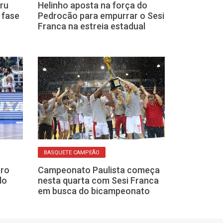
ru
Helinho aposta na força do
Elenco do Ses
a fase
Pedrocão para empurrar o Sesi
100% definido
Franca na estreia estadual
temporada: co
nomes!
BASQUETE CAMPEÃO
BASQUETE EM FRA
tro
Campeonato Paulista começa
Campeonato P
do
nesta quarta com Sesi Franca
Basquete com
em busca do bicampeonato
quarta: Sesi F