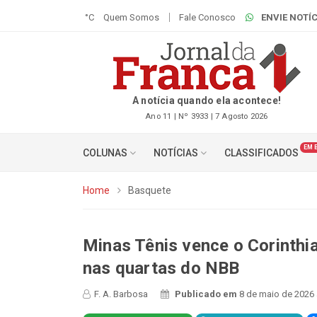
°C
Quem Somos
Fale Conosco
ENVIE NOTÍC
A notícia quando ela acontece!
Ano 11 | Nº 3933 | 7 Agosto 2026
EM 
COLUNAS
NOTÍCIAS
CLASSIFICADOS
Home
Basquete
Minas Tênis vence o Corinthia
nas quartas do NBB
F. A. Barbosa
Publicado em
8 de maio de 2026 