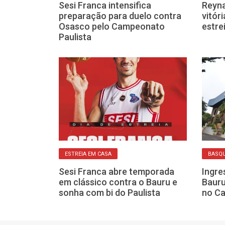
eia na próxima
Sesi Franca intensifica
Reyn
nte do Bauru na
preparação para duelo contra
vitór
ista
Osasco pelo Campeonato
estre
Paulista
integração do
a no início da
ranca
ESTREIA EM CASA
BASQ
Sesi Franca abre temporada
Ingre
em clássico contra o Bauru e
Bauru
sonha com bi do Paulista
no Ca