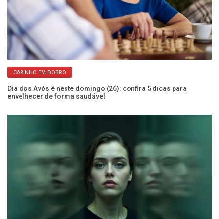
CARINHO EM DOBRO
de
Dia dos Avós é neste domingo (26): confira 5 dicas para
Es
envelhecer de forma saudável
fo