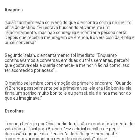
Reações
Isaiah também está convencido que o encontro com a mulher foi
obra do destino. “Eu estava buscando ativamente um
relacionamento, mas não conseguia encontrar a pessoa certa.
Depois que recebi a mensagem de Brenda, li o versículo da Bíblia e
puxei conversa.”
Segundo Isaiah, o encantamento foi imediato: “Enquanto
continuávamos a conversar, em duas ou três semanas, percebi
que gostava dela e queria conhecê-la melhor. Não há como isso
ter acontecido por acaso”.
O marido se lembra com emoção do primeiro encontro. “Quando
vi Brenda pessoalmente pela primeira vez, ela era tão bonita, ela
tinha um sorriso muito bonito, e eu pensei, ela é ainda melhor do
que eu imaginava.”
Escolhas
Trocar a Geórgia por Ohio, pedir demissão e mudar totalmente de
vida não foi fácil para Brenda. “Fiz a difícil escolha de pedir
demissão naquele dia. Pensei: ‘a decisão que tomo neste
momento vai impactar o resto da minha vida’”, disse.