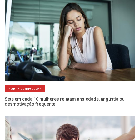
SOBRECARREGADAS
Sete em cada 10 mulheres relatam ansiedade, angústia ou
Pa
desmotivação frequente
pe