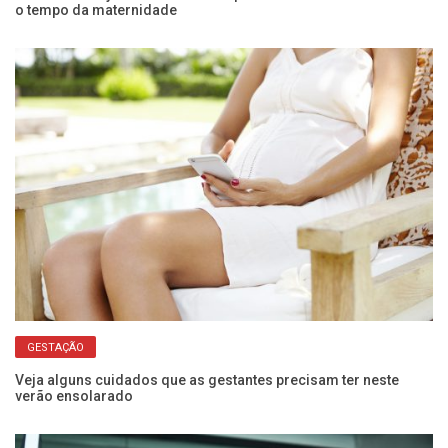
o tempo da maternidade
mu
GESTAÇÃO
Veja alguns cuidados que as gestantes precisam ter neste
Ma
verão ensolarado
d