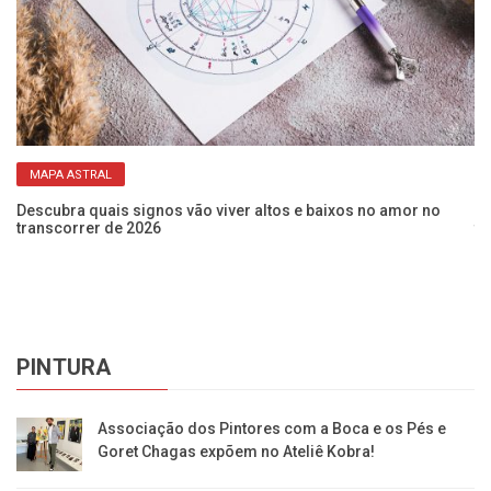
MAPA ASTRAL
Descubra quais signos vão viver altos e baixos no amor no
Bu
transcorrer de 2026
tr
PINTURA
Associação dos Pintores com a Boca e os Pés e
Goret Chagas expõem no Ateliê Kobra!