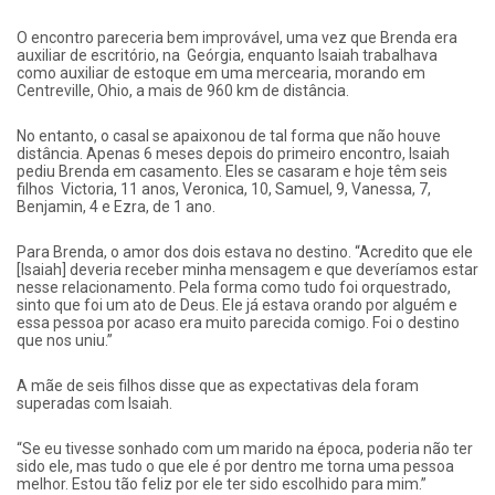
O encontro pareceria bem improvável, uma vez que Brenda era
auxiliar de escritório, na Geórgia, enquanto Isaiah trabalhava
como auxiliar de estoque em uma mercearia, morando em
Centreville, Ohio, a mais de 960 km de distância.
No entanto, o casal se apaixonou de tal forma que não houve
distância. Apenas 6 meses depois do primeiro encontro, Isaiah
pediu Brenda em casamento. Eles se casaram e hoje têm seis
filhos Victoria, 11 anos, Veronica, 10, Samuel, 9, Vanessa, 7,
Benjamin, 4 e Ezra, de 1 ano.
Para Brenda, o amor dos dois estava no destino. “Acredito que ele
[Isaiah] deveria receber minha mensagem e que deveríamos estar
nesse relacionamento. Pela forma como tudo foi orquestrado,
sinto que foi um ato de Deus. Ele já estava orando por alguém e
essa pessoa por acaso era muito parecida comigo. Foi o destino
que nos uniu.”
A mãe de seis filhos disse que as expectativas dela foram
superadas com Isaiah.
“Se eu tivesse sonhado com um marido na época, poderia não ter
sido ele, mas tudo o que ele é por dentro me torna uma pessoa
melhor. Estou tão feliz por ele ter sido escolhido para mim.”