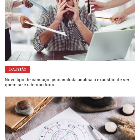
EXAUSTÃO
o
Novo tipo de cansaço: psicanalista analisa a exaustão de ser
Co
quem se é o tempo todo
na