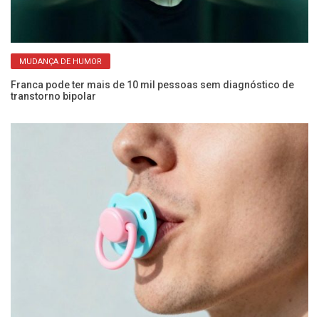
MUDANÇA DE HUMOR
Franca pode ter mais de 10 mil pessoas sem diagnóstico de
An
transtorno bipolar
sa