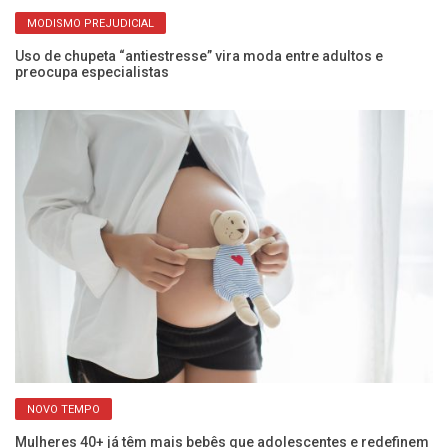
MODISMO PREJUDICIAL
Uso de chupeta “antiestresse” vira moda entre adultos e
Ve
preocupa especialistas
mu
NOVO TEMPO
Mulheres 40+ já têm mais bebês que adolescentes e redefinem
Pl