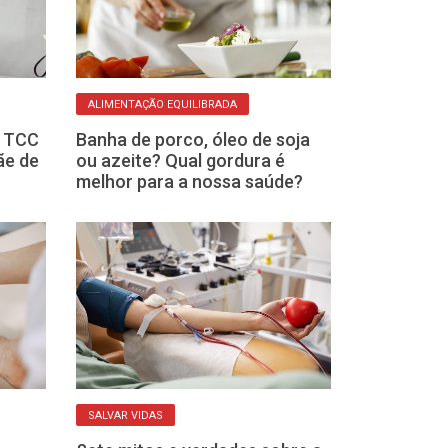
ALIMENTAÇÃO EQUILIBRADA
CAMINHO PARA A S
e TCC
Banha de porco, óleo de soja
Nutricionista f
ãe de
ou azeite? Qual gordura é
o que realmen
melhor para a nossa saúde?
brasileiro mai
SALVAR VIDAS
VEIO EM DOBRO