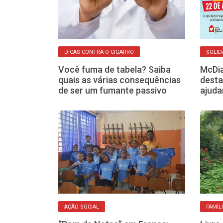
DICAS CONTRA O CIGARRO
SOLID
 dirige 84 km
Você fuma de tabela? Saiba
McDia
rio para
quais as várias consequências
desta
a perdida
de ser um fumante passivo
ajuda
AÇÃO SOCIAL
FAMÍL