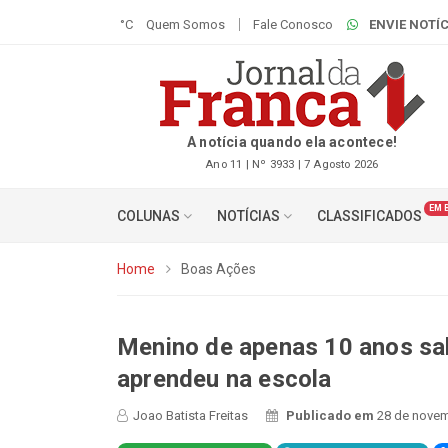
°C
Quem Somos
Fale Conosco
ENVIE NOTÍC
A notícia quando ela acontece!
Ano 11 | Nº 3933 | 7 Agosto 2026
EM 
COLUNAS
NOTÍCIAS
CLASSIFICADOS
Home
Boas Ações
Menino de apenas 10 anos sal
aprendeu na escola
Joao Batista Freitas
Publicado em
28 de novem