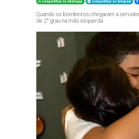
compartilhar no whatsapp
compartilhar no telegram
Quando os bombeiros chegaram a servido
de 2° grau na mão esquerda.