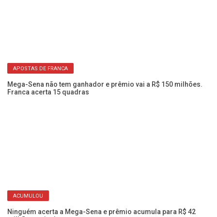
Se
nã
APOSTAS DE FRANCA
Mega-Sena não tem ganhador e prêmio vai a R$ 150 milhões.
Franca acerta 15 quadras
ACUMULOU
Me
mi
Ninguém acerta a Mega-Sena e prêmio acumula para R$ 42