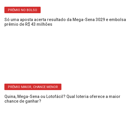
PRÊMIO NO BOLSO
Só uma aposta acerta resultado da Mega-Sena 3029 e embolsa
prêmio de R$ 43 milhões
Me
PRÊMIO MAIOR, CHANCE MENOR
pr
Quina, Mega-Sena ou Lotofácil? Qual loteria oferece a maior
chance de ganhar?