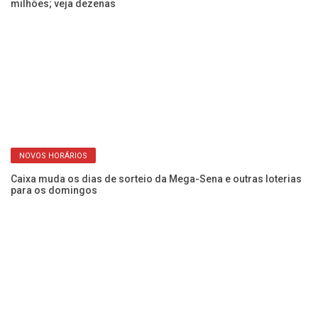
milhões; veja dezenas
NOVOS HORÁRIOS
Caixa muda os dias de sorteio da Mega-Sena e outras loterias
para os domingos
Bo
Du