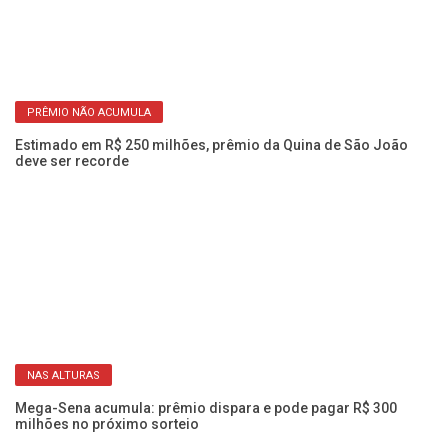
PRÊMIO NÃO ACUMULA
Estimado em R$ 250 milhões, prêmio da Quina de São João
deve ser recorde
Nú
qu
NAS ALTURAS
Mega-Sena acumula: prêmio dispara e pode pagar R$ 300
milhões no próximo sorteio