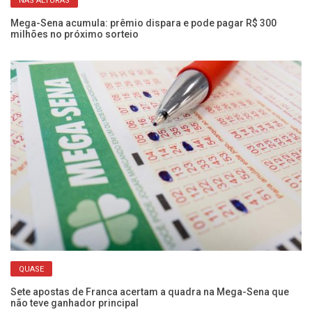
NAS ALTURAS
R$
Mega-Sena acumula: prêmio dispara e pode pagar R$ 300
Ac
milhões no próximo sorteio
16
QUASE
Sete apostas de Franca acertam a quadra na Mega-Sena que
Me
não teve ganhador principal
mi