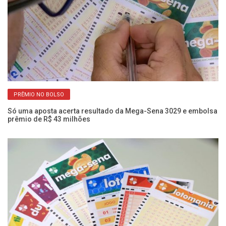
PRÊMIO NO BOLSO
Só uma aposta acerta resultado da Mega-Sena 3029 e embolsa
Nú
prêmio de R$ 43 milhões
qu