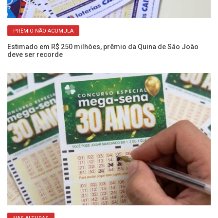
PRÊMIO NÃO ACUMULA
Estimado em R$ 250 milhões, prêmio da Quina de São João
Me
deve ser recorde
16