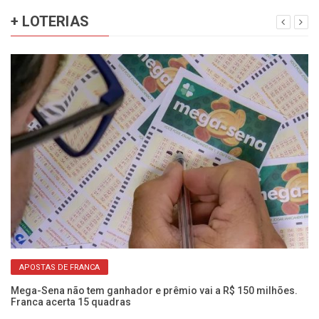
+ LOTERIAS
APOSTAS DE FRANCA
Mega-Sena não tem ganhador e prêmio vai a R$ 150 milhões.
Me
Franca acerta 15 quadras
mi