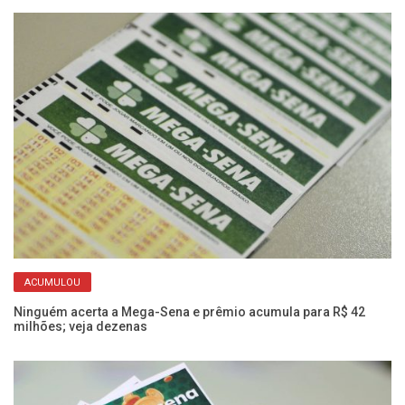
ACUMULOU
Ninguém acerta a Mega-Sena e prêmio acumula para R$ 42
Bo
milhões; veja dezenas
Du