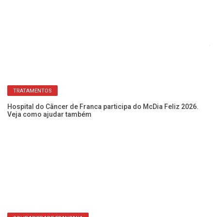
A 
tr
TRATAMENTOS
Hospital do Câncer de Franca participa do McDia Feliz 2026.
Veja como ajudar também