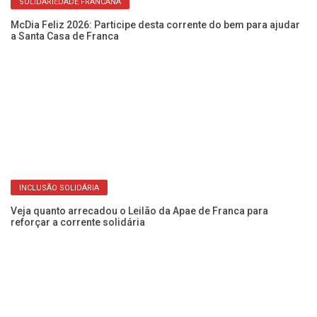
SOLIDARIEDADE FRANCANA
Fe
sa
McDia Feliz 2026: Participe desta corrente do bem para ajudar
a Santa Casa de Franca
INCLUSÃO SOLIDÁRIA
Fe
so
Veja quanto arrecadou o Leilão da Apae de Franca para
reforçar a corrente solidária