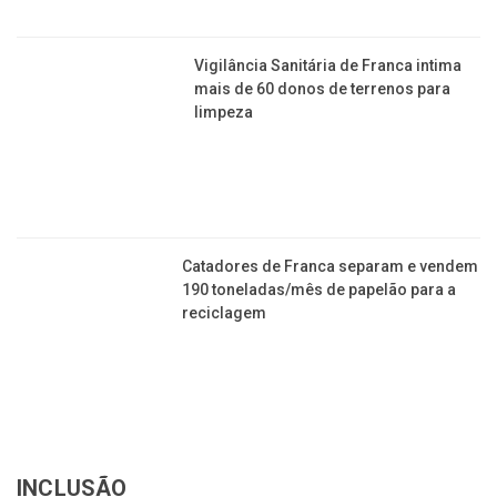
Coleta de lixo em Franca: Veja os
bairros que terão alteração de
horários ou dias
Vigilância Sanitária de Franca intima
mais de 60 donos de terrenos para
limpeza
Catadores de Franca separam e vendem
190 toneladas/mês de papelão para a
reciclagem