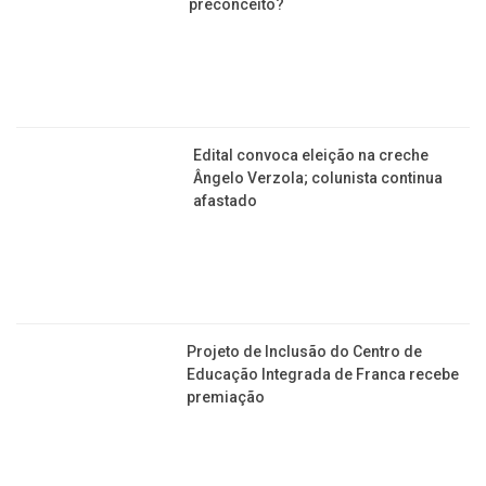
Grupo Arco Íris exalta o Dia da
Visibilidade Trans; Como enfrentar o
preconceito?
Edital convoca eleição na creche
Ângelo Verzola; colunista continua
afastado
Projeto de Inclusão do Centro de