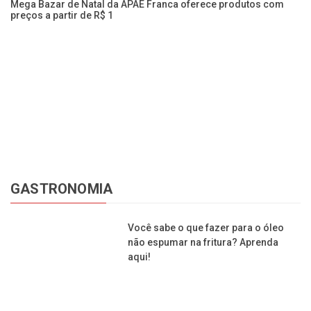
ag
Mega Bazar de Natal da APAE Franca oferece produtos com
preços a partir de R$ 1
Ba
pe
GASTRONOMIA