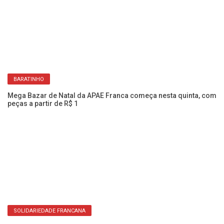
BARATINHO
FU
C
Mega Bazar de Natal da APAE Franca começa nesta quinta, com
peças a partir de R$ 1
SOLIDARIEDADE FRANCANA
O 