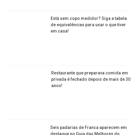
Você sabe o que fazer para o óleo
não espumar na fritura? Aprenda
aqui!
Está sem copo medidor? Siga a tabela
de equivalências para usar o que tiver
em casa!
Restaurante que preparava comida em
privada é fechado depois de mais de 30
anos!