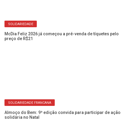
SOLIDARIEDADE
Fo
da
McDia Feliz 2026 já começou a pré-venda de tíquetes pelo
preço de R$21
SOLIDARIEDADE FRANCANA
AP
no
Almoço do Bem: 9ª edição convida para participar de ação
solidária no Natal