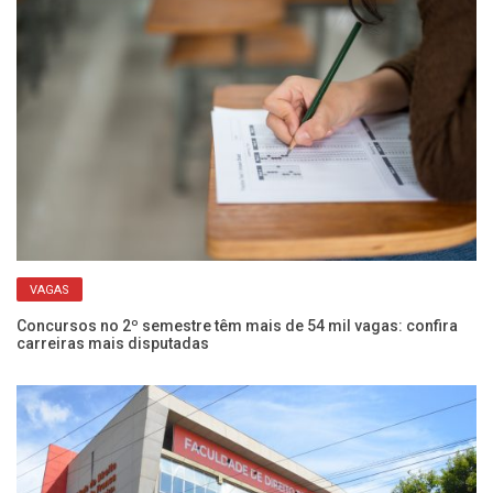
VAGAS
om
Concursos no 2º semestre têm mais de 54 mil vagas: confira
Co
carreiras mais disputadas
2 