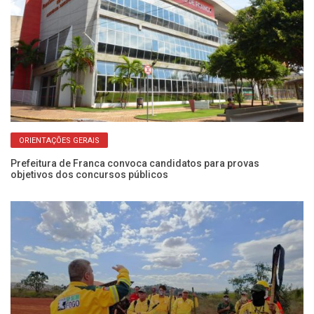
ORIENTAÇÕES GERAIS
Prefeitura de Franca convoca candidatos para provas
SP
objetivos dos concursos públicos
pr