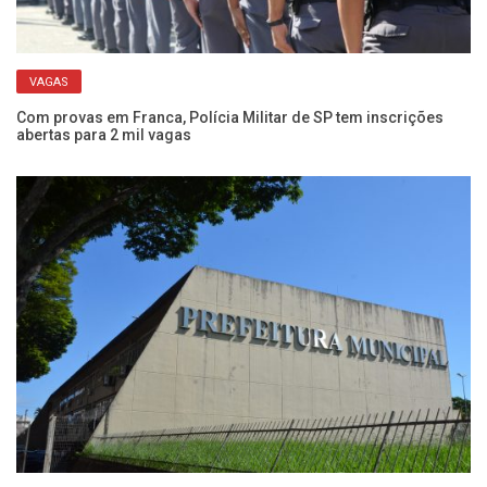
VAGAS
do
Com provas em Franca, Polícia Militar de SP tem inscrições
Ap
abertas para 2 mil vagas
mu