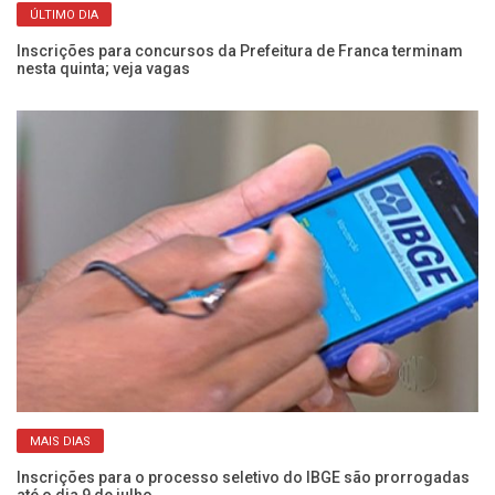
ÚLTIMO DIA
Inscrições para concursos da Prefeitura de Franca terminam
Ve
nesta quinta; veja vagas
Pr
MAIS DIAS
Inscrições para o processo seletivo do IBGE são prorrogadas
IB
até o dia 9 de julho
ní