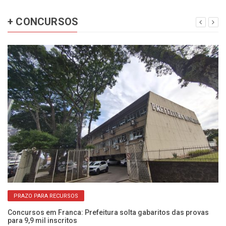
+ CONCURSOS
PRAZO PARA RECURSOS
Concursos em Franca: Prefeitura solta gabaritos das provas
Go
para 9,9 mil inscritos
so