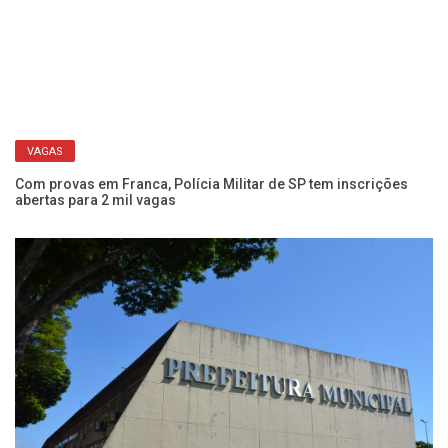
ORIENTAÇÕES GERAIS
Prefeitura de Franca convoca candidatos para provas
SP
objetivos dos concursos públicos
pr