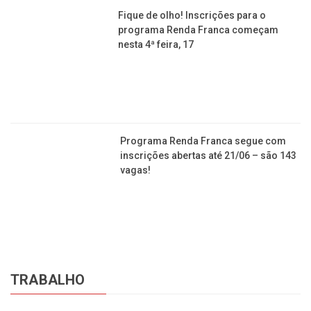
Saiba como fazer o cadastro para cestas básicas
em Franca e não caia em fake news
Fique de olho! Inscrições para o programa Renda
Franca começam nesta 4ª feira, 17
Programa Renda Franca segue com inscrições
abertas até 21/06 – são 143 vagas!
TRABALHO
Por que o trabalho é das 9 às 17 nos Estados
Unidos e no Brasil é das 8 às 18?
Usina de Açúcar abre 600 vagas de emprego na