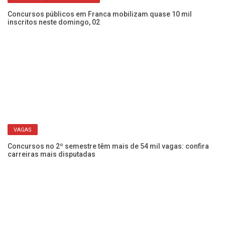
Concursos em Franca: Prefeitura solta gabaritos das provas
Go
para 9,9 mil inscritos
so
HORÁRIOS, LOCAIS E CÓDIGOS
Concursos públicos em Franca mobilizam quase 10 mil
Pr
inscritos neste domingo, 02
so