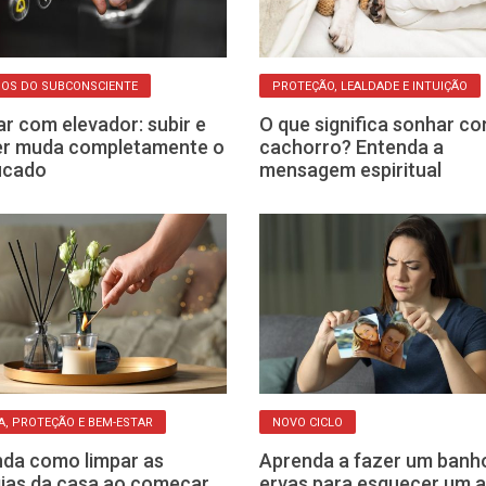
OS DO SUBCONSCIENTE
PROTEÇÃO, LEALDADE E INTUIÇÃO
r com elevador: subir e
O que significa sonhar c
er muda completamente o
cachorro? Entenda a
ficado
mensagem espiritual
A, PROTEÇÃO E BEM-ESTAR
NOVO CICLO
da como limpar as
Aprenda a fazer um banh
ias da casa ao começar
ervas para esquecer um 