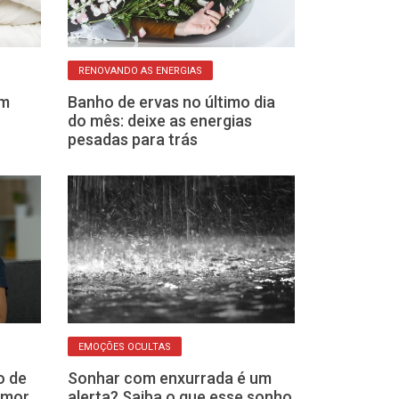
RENOVANDO AS ENERGIAS
CAMPO ENERGÉTIC
om
Banho de ervas no último dia
Incenso de bau
do mês: deixe as energias
conheça os be
pesadas para trás
amor
EMOÇÕES OCULTAS
CONEXÃO INTERIOR
o de
Sonhar com enxurrada é um
O segredo das
amor
alerta? Saiba o que esse sonho
como ativar o