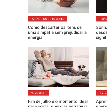
HARMONIA
FAZENDO DO JEITO CERTO
RECAD
el: aprenda
Como descartar os itens de
Sonha
ra adoçar sua
uma simpatia sem prejudicar a
desc
energia
signi
RIO
NOVO CICLO
LEVEZ
 o pé direito:
Fim de julho é o momento ideal
Apren
s para renovar
para cortar energias negativas;
energ