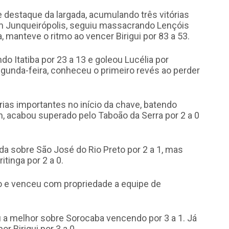
 destaque da largada, acumulando três vitórias
em Junqueirópolis, seguiu massacrando Lençóis
a, manteve o ritmo ao vencer Birigui por 83 a 53.
 Itatiba por 23 a 13 e goleou Lucélia por
gunda-feira, conheceu o primeiro revés ao perder
ias importantes no início da chave, batendo
rém, acabou superado pelo Taboão da Serra por 2 a 0
da sobre São José do Rio Preto por 2 a 1, mas
tinga por 2 a 0.
o e venceu com propriedade a equipe de
 a melhor sobre Sorocaba vencendo por 3 a 1. Já
r Birigui por 3 a 0.