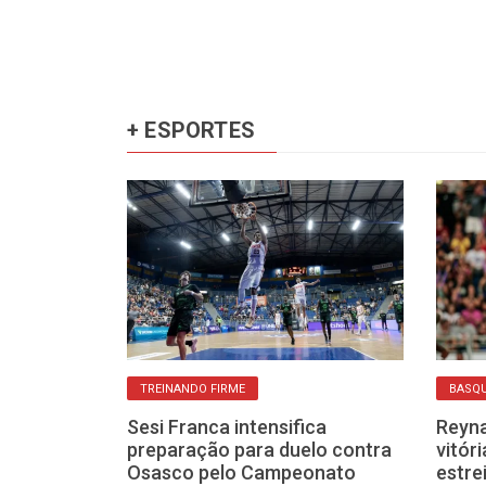
+ ESPORTES
TREINANDO FIRME
BASQ
nho e Gui
Sesi Franca intensifica
Reyn
orços
preparação para duelo contra
vitór
anca para a
Osasco pelo Campeonato
estre