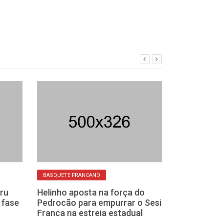
BASQUETE FRANCANO
BASQUETE FRANCA
ru
Helinho aposta na força do
Helinho desta
a fase
Pedrocão para empurrar o Sesi
com a torcida 
Franca na estreia estadual
Sesi Franca pe