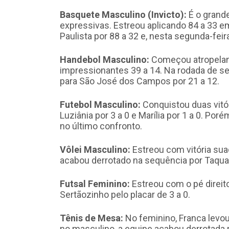
Basquete Masculino (Invicto):
É o grande
expressivas. Estreou aplicando 84 a 33 
Paulista por 88 a 32 e, nesta segunda-feir
Handebol Masculino:
Começou atropelando
impressionantes 39 a 14. Na rodada de se
para São José dos Campos por 21 a 12.
Futebol Masculino:
Conquistou duas vitór
Luziânia por 3 a 0 e Marília por 1 a 0. Po
no último confronto.
Vôlei Masculino:
Estreou com vitória sua
acabou derrotado na sequência por Taquari
Futsal Feminino:
Estreou com o pé direit
Sertãozinho pelo placar de 3 a 0.
Tênis de Mesa:
No feminino, Franca levou
no masculino, a equipe acabou derrotada po