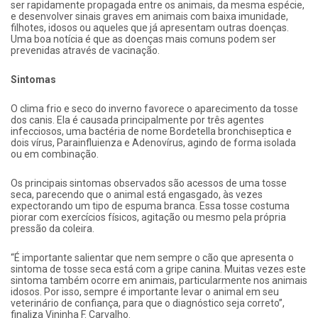
ser rapidamente propagada entre os animais, da mesma espécie,
e desenvolver sinais graves em animais com baixa imunidade,
filhotes, idosos ou aqueles que já apresentam outras doenças.
Uma boa notícia é que as doenças mais comuns podem ser
prevenidas através de vacinação.
Sintomas
O clima frio e seco do inverno favorece o aparecimento da tosse
dos canis. Ela é causada principalmente por três agentes
infecciosos, uma bactéria de nome Bordetella bronchiseptica e
dois vírus, Parainfluienza e Adenovírus, agindo de forma isolada
ou em combinação.
Os principais sintomas observados são acessos de uma tosse
seca, parecendo que o animal está engasgado, às vezes
expectorando um tipo de espuma branca. Essa tosse costuma
piorar com exercícios físicos, agitação ou mesmo pela própria
pressão da coleira.
“É importante salientar que nem sempre o cão que apresenta o
sintoma de tosse seca está com a gripe canina. Muitas vezes este
sintoma também ocorre em animais, particularmente nos animais
idosos. Por isso, sempre é importante levar o animal em seu
veterinário de confiança, para que o diagnóstico seja correto”,
finaliza Vininha F. Carvalho.