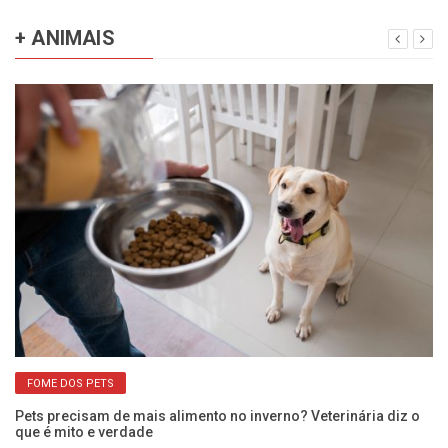
+ ANIMAIS
FOME DOS PETS
o
Pets precisam de mais alimento no inverno? Veterinária diz o
Cã
que é mito e verdade
ci