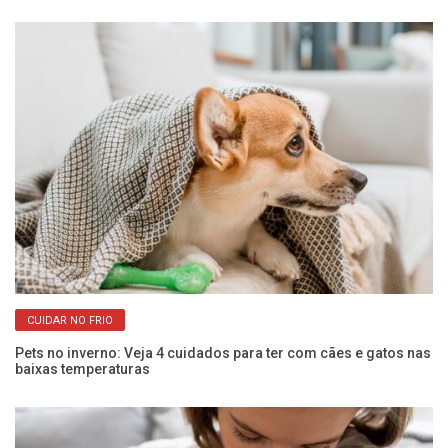
CUIDAR NO FRIO
Pets no inverno: Veja 4 cuidados para ter com cães e gatos nas
Co
baixas temperaturas
an