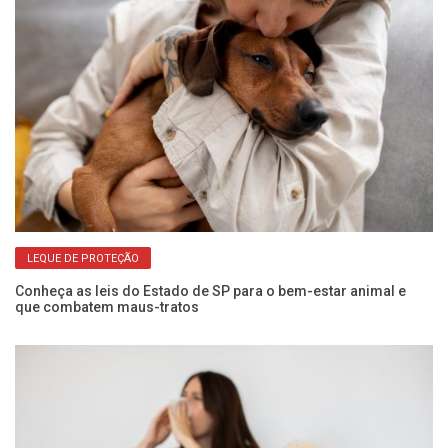
LEQUE DE PROTEÇÃO
Conheça as leis do Estado de SP para o bem-estar animal e
El
que combatem maus-tratos
do