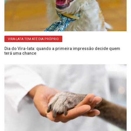
VIRA-LATA TEM ATÉ DIA PRÓPRIO
Dia do Vira-lata: quando a primeira impressão decide quem
Al
terá uma chance
n