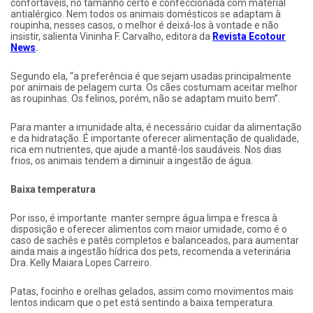
confortáveis, no tamanho certo e confeccionada com material
antialérgico. Nem todos os animais domésticos se adaptam à
roupinha, nesses casos, o melhor é deixá-los à vontade e não
insistir, salienta Vininha F. Carvalho, editora da
Revista Ecotour
News
.
Segundo ela, “a preferência é que sejam usadas principalmente
por animais de pelagem curta. Os cães costumam aceitar melhor
as roupinhas. Os felinos, porém, não se adaptam muito bem”.
Para manter a imunidade alta, é necessário cuidar da alimentação
e da hidratação. É importante oferecer alimentação de qualidade,
rica em nutrientes, que ajude a mantê-los saudáveis. Nos dias
frios, os animais tendem a diminuir a ingestão de água.
Baixa temperatura
Por isso, é importante manter sempre água limpa e fresca à
disposição e oferecer alimentos com maior umidade, como é o
caso de sachês e patês completos e balanceados, para aumentar
ainda mais a ingestão hídrica dos pets, recomenda a veterinária
Dra. Kelly Maiara Lopes Carreiro.
Patas, focinho e orelhas gelados, assim como movimentos mais
lentos indicam que o pet está sentindo a baixa temperatura.