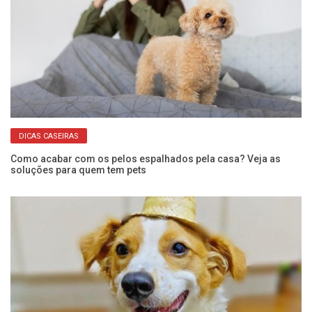
DICAS CASEIRAS
,
Como acabar com os pelos espalhados pela casa? Veja as
Ca
soluções para quem tem pets
g