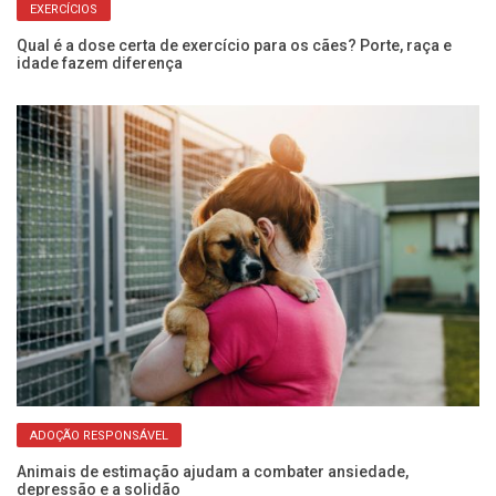
EXERCÍCIOS
Qual é a dose certa de exercício para os cães? Porte, raça e
Va
idade fazem diferença
co
ADOÇÃO RESPONSÁVEL
pra
Animais de estimação ajudam a combater ansiedade,
Di
depressão e a solidão
ge