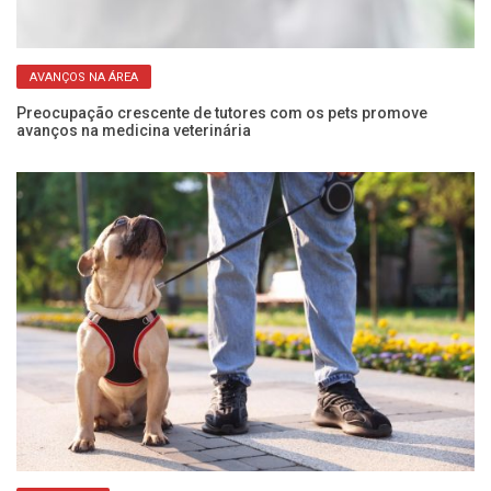
AVANÇOS NA ÁREA
o
Preocupação crescente de tutores com os pets promove
Un
avanços na medicina veterinária
em