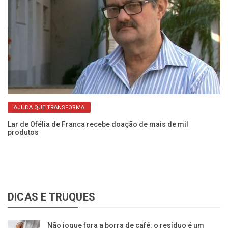
AJUDA QUE TRANSFORMA
na
Ap
​Lar de Ofélia de Franca recebe doação de mais de mil
qu
produtos
DICAS E TRUQUES
Não jogue fora a borra de café: o resíduo é um