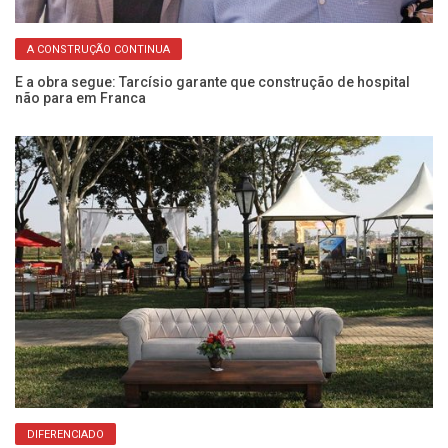
A CONSTRUÇÃO CONTINUA
e
AE
sá
E a obra segue: Tarcísio garante que construção de hospital
não para em Franca
DIFERENCIADO
do
Fr