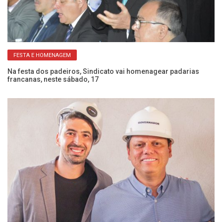
FESTA E HOMENAGEM
Ci
co
Na festa dos padeiros, Sindicato vai homenagear padarias
francanas, neste sábado, 17