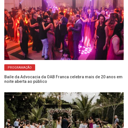
PROGRAMAÇÃO
de
​P
IP
Baile da Advocacia da OAB Franca celebra mais de 20 anos em
noite aberta ao público