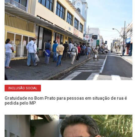
INCLUSÃO SOCIAL
ia
Gratuidade no Bom Prato para pessoas em situação de rua é
Gr
pedida pelo MP
11