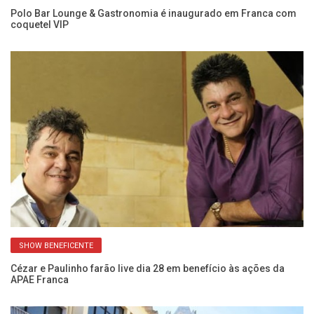
A
Polo Bar Lounge & Gastronomia é inaugurado em Franca com
coquetel VIP
SHOW BENEFICENTE
Cézar e Paulinho farão live dia 28 em benefício às ações da
Go
APAE Franca
so