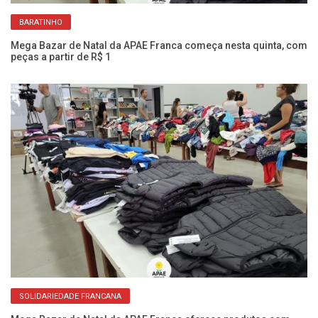
BARATINHO
Mega Bazar de Natal da APAE Franca começa nesta quinta, com
O 
peças a partir de R$ 1
ag
SOLIDARIEDADE FRANCANA