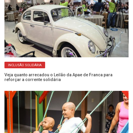
INCLUSÃO SOLIDÁRIA
Veja quanto arrecadou o Leilão da Apae de Franca para
Fo
reforçar a corrente solidária
da