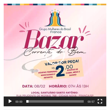
Tocador
de
vídeo
00:00
00:57