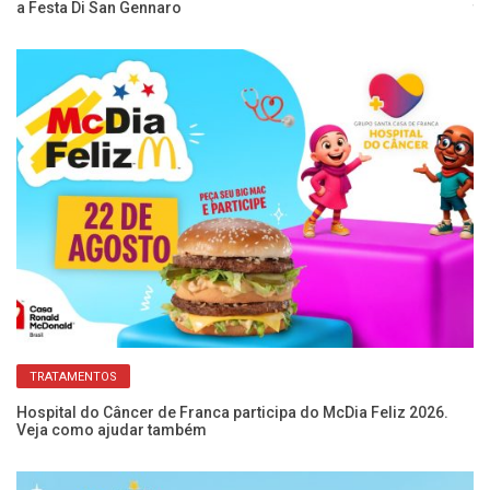
a Festa Di San Gennaro
tr
TRATAMENTOS
Hospital do Câncer de Franca participa do McDia Feliz 2026.
Fe
Veja como ajudar também
sa