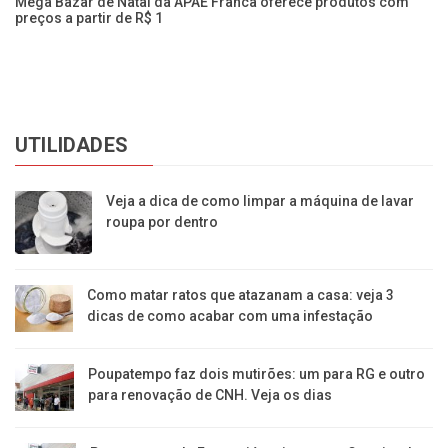
Mega Bazar de Natal da APAE Franca oferece produtos com
Ba
preços a partir de R$ 1
pe
UTILIDADES
Veja a dica de como limpar a máquina de lavar
roupa por dentro
Como matar ratos que atazanam a casa: veja 3
dicas de como acabar com uma infestação
Poupatempo faz dois mutirões: um para RG e outro
para renovação de CNH. Veja os dias