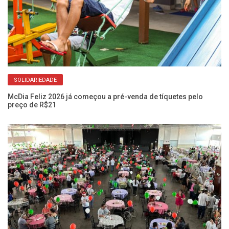
SOLIDARIEDADE
McDia Feliz 2026 já começou a pré-venda de tíquetes pelo
AP
preço de R$21
no