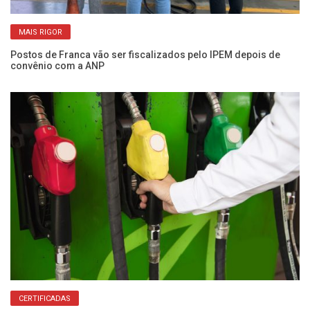
MAIS RIGOR
ra
Postos de Franca vão ser fiscalizados pelo IPEM depois de
Fi
convênio com a ANP
pa
CERTIFICADAS