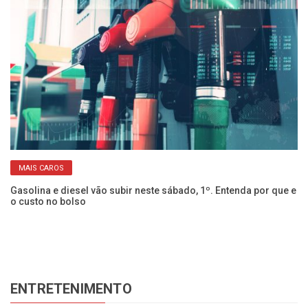
MAIS CAROS
Gasolina e diesel vão subir neste sábado, 1º. Entenda por que e
L
o custo no bolso
co
ENTRETENIMENTO