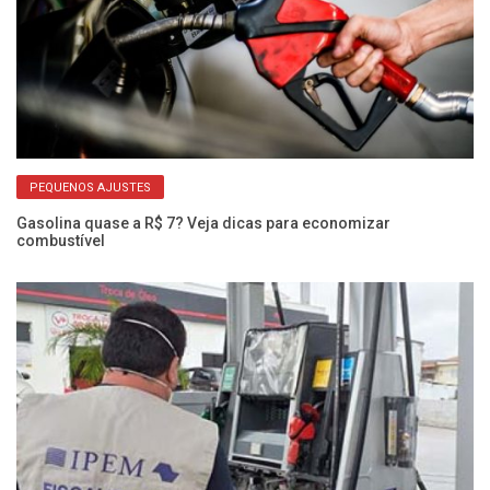
PEQUENOS AJUSTES
Gasolina quase a R$ 7? Veja dicas para economizar
Pe
combustível
pa