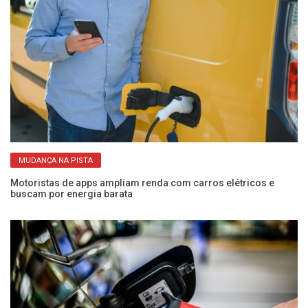
MUDANÇA NA PISTA
a
Motoristas de apps ampliam renda com carros elétricos e
Co
buscam por energia barata
ec