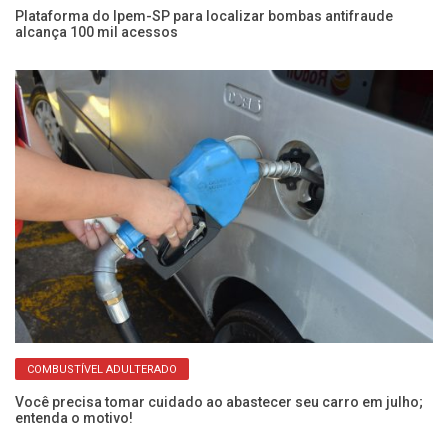
Plataforma do Ipem-SP para localizar bombas antifraude
Pr
alcança 100 mil acessos
c
COMBUSTÍVEL ADULTERADO
Você precisa tomar cuidado ao abastecer seu carro em julho;
Pe
entenda o motivo!
ga