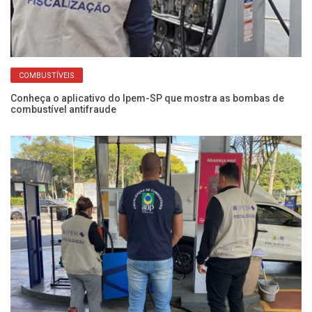
COMBUSTÍVEIS
lo
Conheça o aplicativo do Ipem-SP que mostra as bombas de
Pr
combustível antifraude
no