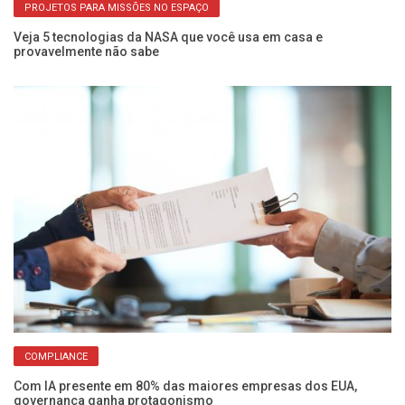
PROJETOS PARA MISSÕES NO ESPAÇO
Veja 5 tecnologias da NASA que você usa em casa e
Wh
provavelmente não sabe
c
COMPLIANCE
F
Com IA presente em 80% das maiores empresas dos EUA,
Ce
governança ganha protagonismo
co