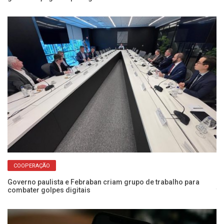
COOPERAÇÃO
Governo paulista e Febraban criam grupo de trabalho para
Sa
combater golpes digitais
te