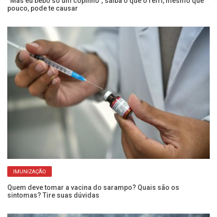
 a
“Mas eu bebo só um copinho”; saiba o que o refri, mesmo que
Co
pouco, pode te causar
t
IMUNIZAÇÃO
Quem deve tomar a vacina do sarampo? Quais são os
Pe
sintomas? Tire suas dúvidas
ba