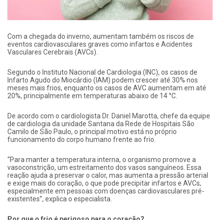
Com a chegada do inverno, aumentam também os riscos de
eventos cardiovasculares graves como infartos e Acidentes
Vasculares Cerebrais (AVCs).
Segundo o Instituto Nacional de Cardiologia (INC), os casos de
Infarto Agudo do Miocárdio (IAM) podem crescer até 30% nos
meses mais frios, enquanto os casos de AVC aumentam em até
20%, principalmente em temperaturas abaixo de 14 °C.
De acordo com o cardiologista Dr. Daniel Marotta, chefe da equipe
de cardiologia da unidade Santana da Rede de Hospitais São
Camilo de São Paulo, o principal motivo está no próprio
funcionamento do corpo humano frente ao frio.
“Para manter a temperatura interna, o organismo promove a
vasoconstrição, um estreitamento dos vasos sanguíneos. Essa
reação ajuda a preservar o calor, mas aumenta a pressão arterial
e exige mais do coração, o que pode precipitar infartos e AVCs,
especialmente em pessoas com doenças cardiovasculares pré-
existentes”, explica o especialista.
Por que o frio é perigoso para o coração?