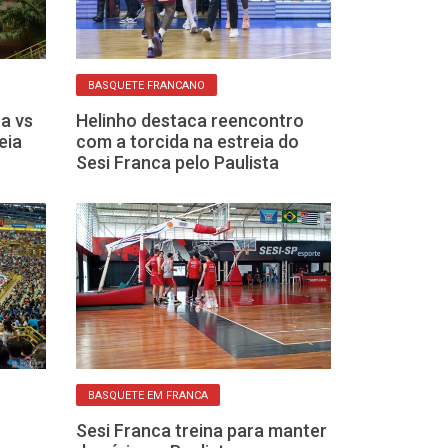
BASQUETE FRANCANO
BASQUETE EM FRA
a vs
Helinho destaca reencontro
Sesi Franca es
eia
com a torcida na estreia do
quarta-feira d
Sesi Franca pelo Paulista
abertura do Pa
BASQUETE EM FRA
Mineiro desta
elenco e confi
temporada do
BASQUETE EM FRANCA
Sesi Franca treina para manter