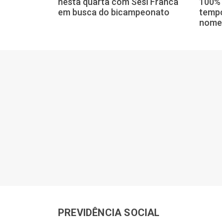
 o Sesi Franca
nesta quarta com Sesi Franca
100% 
ctos
em busca do bicampeonato
tempo
nome
PREVIDÊNCIA SOCIAL