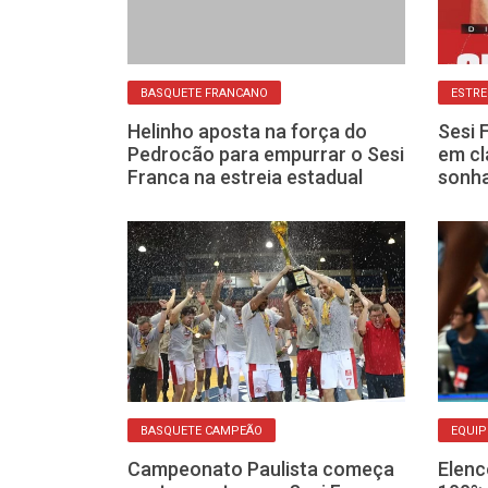
BASQUETE FRANCANO
ESTRE
clima do Sesi
Helinho aposta na força do
Sesi 
 evolução do
Pedrocão para empurrar o Sesi
em cl
emporada
Franca na estreia estadual
sonha
BASQUETE CAMPEÃO
EQUIP
ria do
Campeonato Paulista começa
Elenc