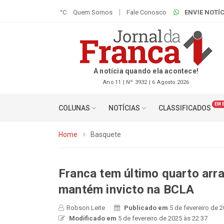
°C
Quem Somos
Fale Conosco
ENVIE NOTÍC
A notícia quando ela acontece!
Ano 11 | Nº 3932 | 6 Agosto 2026
EM 
COLUNAS
NOTÍCIAS
CLASSIFICADOS
Home
Basquete
Franca tem último quarto arra
mantém invicto na BCLA
Robson Leite
Publicado em
5 de fevereiro de 
Modificado em
5 de fevereiro de 2025 às 22:37