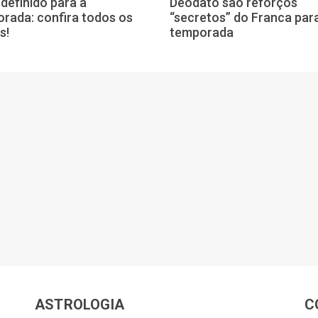
definido para a
Deodato são reforços
rada: confira todos os
“secretos” do Franca par
s!
temporada
ASTROLOGIA
C