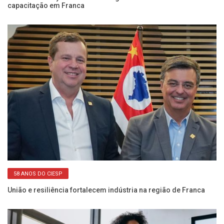
capacitação em Franca
In
58 ANOS DO CIESP
União e resiliência fortalecem indústria na região de Franca
Se
de