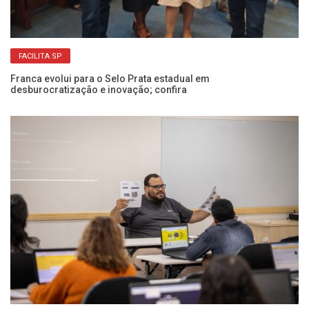
FACILITA SP
Franca evolui para o Selo Prata estadual em
desburocratização e inovação; confira
Pr
in