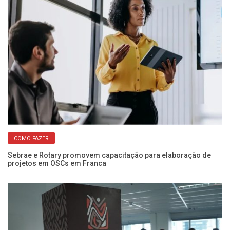
COMO FAZER
Sebrae e Rotary promovem capacitação para elaboração de
projetos em OSCs em Franca
Wo
fo