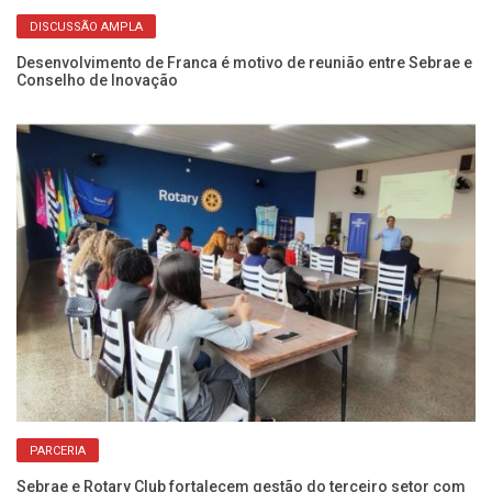
DISCUSSÃO AMPLA
Desenvolvimento de Franca é motivo de reunião entre Sebrae e
At
Conselho de Inovação
e
PARCERIA
om
Sebrae e Rotary Club fortalecem gestão do terceiro setor com
Pa