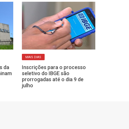
CADASTRO RESERV
MAIS DIAS
Franca mantém
s da
Inscrições para o processo
abertas para 
minam
seletivo do IBGE são
Prefeitura; ve
prorrogadas até o dia 9 de
julho