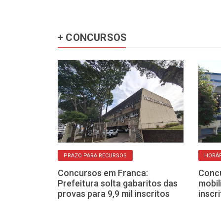
+ CONCURSOS
PRAZO PARA RECURSOS
HORÁR
rições de
Concursos em Franca:
Concu
vos para
Prefeitura solta gabaritos das
mobil
ede estadual
provas para 9,9 mil inscritos
inscr