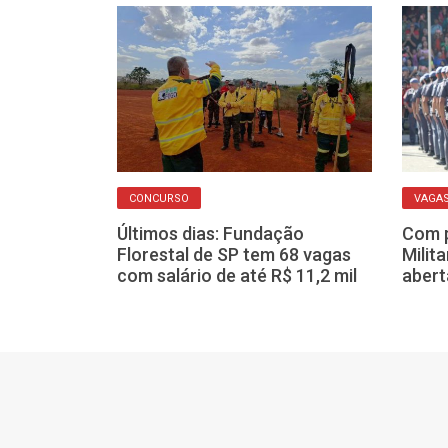
CONCURSO
VAGA
so seletivo
 temporárias
Últimos dias: Fundação
Com p
odo Brasil
Florestal de SP tem 68 vagas
Milit
com salário de até R$ 11,2 mil
abert