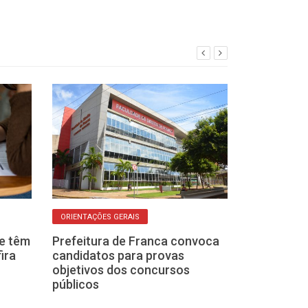
ORIENTAÇÕES GERAIS
OLHO NAS VAGAS
e têm
Prefeitura de Franca convoca
Governo de SP
ira
candidatos para provas
concurso para
objetivos dos concursos
soldado da Polí
públicos