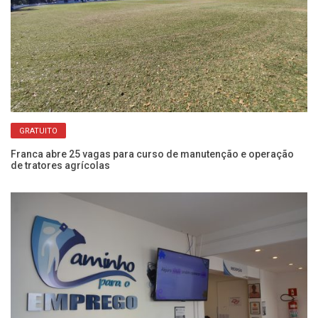
GRATUITO
Franca abre 25 vagas para curso de manutenção e operação
Ba
de tratores agrícolas
pa