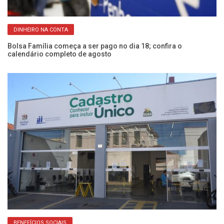
DINHEIRO NA CONTA
s
Bolsa Família começa a ser pago no dia 18; confira o
C
calendário completo de agosto
at
BENEFÍCIOS SOCIAIS