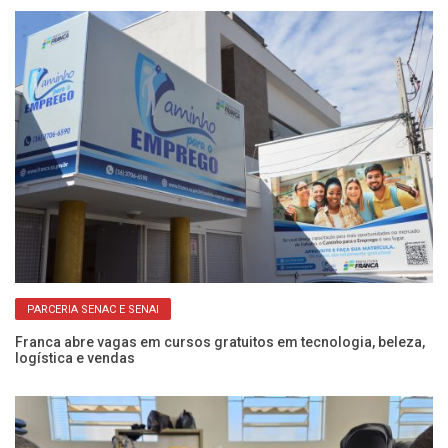
PARCERIA SENAC E SENAI
ra
Franca abre vagas em cursos gratuitos em tecnologia, beleza,
Fr
logística e vendas
ap