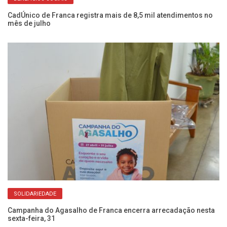
o
CadÚnico de Franca registra mais de 8,5 mil atendimentos no
Fr
mês de julho
do
SOLIDARIEDADE
oas
Campanha do Agasalho de Franca encerra arrecadação nesta
Aç
sexta-feira, 31
e 