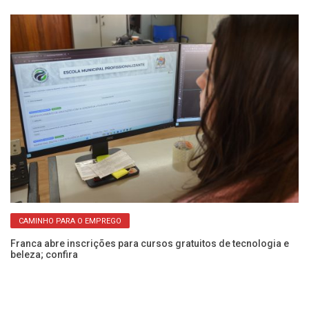
CAMINHO PARA O EMPREGO
Franca abre inscrições para cursos gratuitos de tecnologia e
Fr
beleza; confira
co