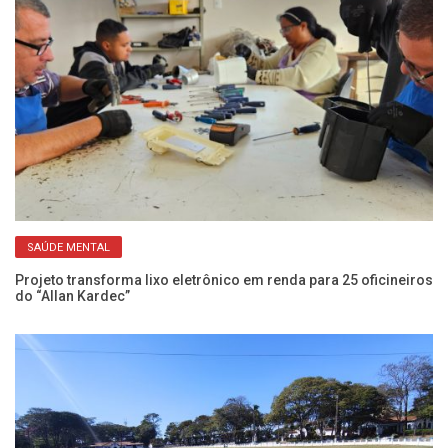
SAÚDE MENTAL
Projeto transforma lixo eletrônico em renda para 25 oficineiros
SE
do “Allan Kardec”
be