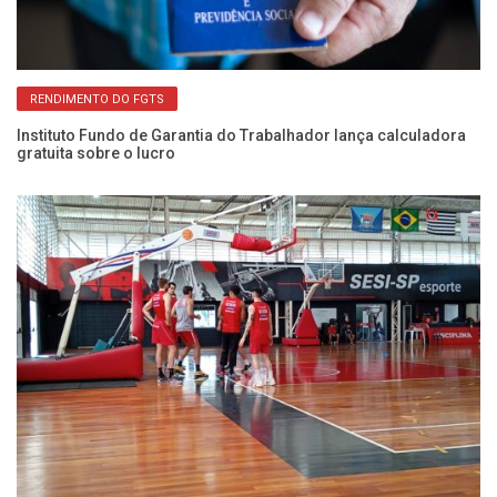
RENDIMENTO DO FGTS
os
Instituto Fundo de Garantia do Trabalhador lança calculadora
Co
gratuita sobre o lucro
da