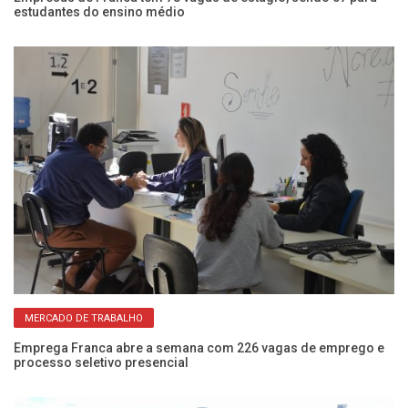
estudantes do ensino médio
lo
MERCADO DE TRABALHO
ca
Emprega Franca abre a semana com 226 vagas de emprego e
Di
processo seletivo presencial
ne