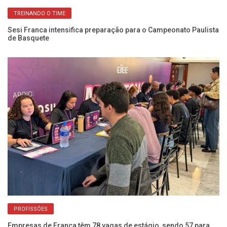
TREINANDO O TIME
s
Sesi Franca intensifica preparação para o Campeonato Paulista
CI
de Basquete
di
PROFISSÕES
Empresas de Franca têm 78 vagas de estágio, sendo 57 para
Em