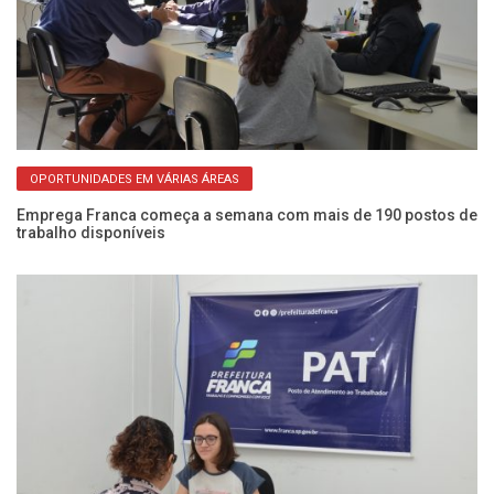
OPORTUNIDADES EM VÁRIAS ÁREAS
te
Emprega Franca começa a semana com mais de 190 postos de
Qu
trabalho disponíveis
di