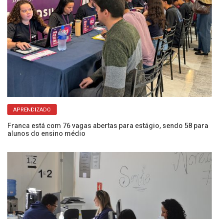
APRENDIZADO
as
Franca está com 76 vagas abertas para estágio, sendo 58 para
Ap
alunos do ensino médio
no