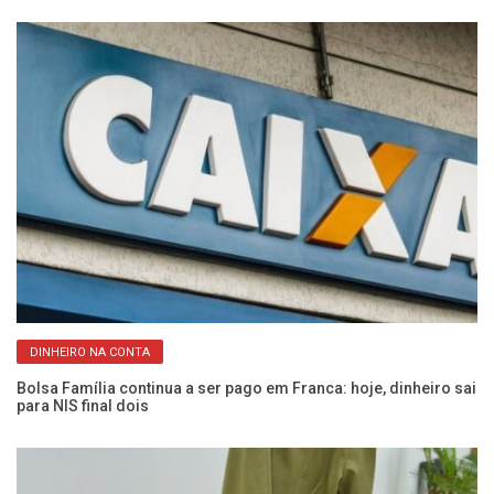
DINHEIRO NA CONTA
Bolsa Família continua a ser pago em Franca: hoje, dinheiro sai
23
para NIS final dois
re