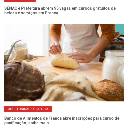
SENAC e Prefeitura abrem 95 vagas em cursos gratuitos de
Fu
beleza e serviços em Franca
Fr
OPORTUNIDADE GRATUITA
a
Banco de Alimentos de Franca abre inscrições para curso de
Es
panificação; saiba mais
qu