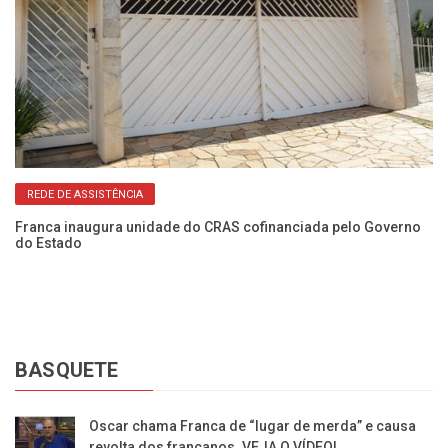
REDE DE ASSISTÊNCIA
Franca inaugura unidade do CRAS cofinanciada pelo Governo
Es
do Estado
gr
BASQUETE
Oscar chama Franca de “lugar de merda” e causa
revolta dos francanos. VEJA O VÍDEO!