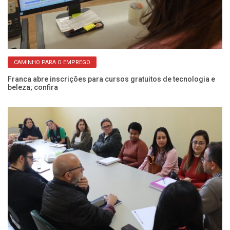
CAMINHO PARA O EMPREGO
Franca abre inscrições para cursos gratuitos de tecnologia e
Fr
beleza; confira
co