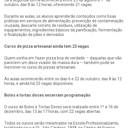
Já a segunda turma acontecerá entre 25 de agosto e 1º de
outubro, das 8 às 12 horas, oferecendo 21 vagas.
Durante as aulas, os alunos aprenderão conteúdos como boas
práticas em serviços de alimentação, prevenção de contaminação
cruzada, descarte correto de resíduos, utilização de
equipamentos, ingredientes básicos da panificação, fermentação
e finalização de pães e derivados.
Curso de pizza artesanal ainda tem 23 vagas
Quem sonha em fazer pizza boa de verdade — daquelas que não
parecem um disco voador de massa dura — também pode se
inscrever no curso de pizzas artesanais.
As aulas acontecerão entre os dias 6 e 22 de outubro, das 8 às 12
horas, e ainda há 23 vagas disponíveis.
Bolos e tortas doces encerram programação
O curso de Bolos e Tortas Doces será realizado entre 1º e 16 de
dezembro, das 13 às 17 horas, com 22 vagas abertas.
Todos os cursos serão ministrados na Escola Profissionalizante,
localizada na rua Dr. Júlio Cardoso, 1948, no Centro de Franca.