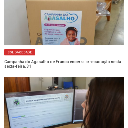
SOLIDARIEDADE
oas
Campanha do Agasalho de Franca encerra arrecadação nesta
Aç
sexta-feira, 31
e 