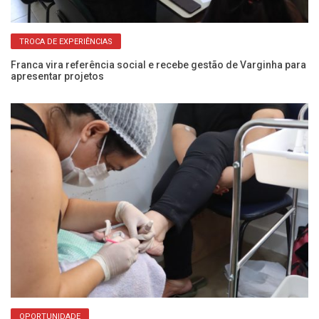
TROCA DE EXPERIÊNCIAS
Franca vira referência social e recebe gestão de Varginha para
Pr
apresentar projetos
se
OPORTUNIDADE