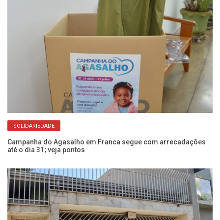
SOLIDARIEDADE
Campanha do Agasalho em Franca segue com arrecadações
Fr
até o dia 31; veja pontos
Fa