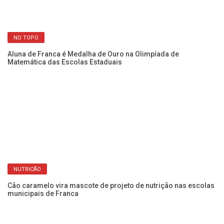
NO TOPO
Aluna de Franca é Medalha de Ouro na Olimpíada de
Es
Matemática das Escolas Estaduais
in