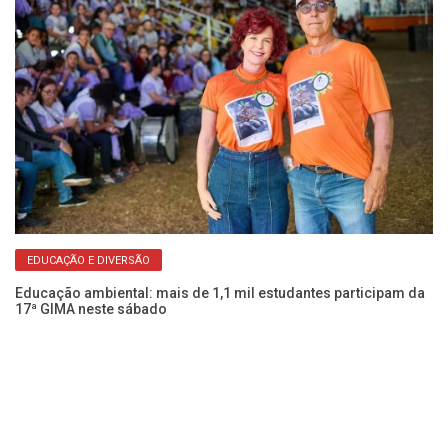
EDUCAÇÃO E DIVERSÃO
ara
Educação ambiental: mais de 1,1 mil estudantes participam da
Bo
17ª GIMA neste sábado
18