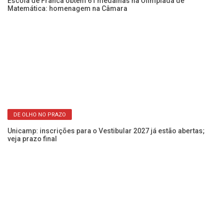
MÉRITO
10
ga
Escola de Franca obtém 61 medalhas na Olimpíada de
Matemática: homenagem na Câmara
DE OLHO NO PRAZO
Unicamp: inscrições para o Vestibular 2027 já estão abertas;
veja prazo final