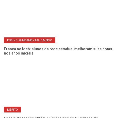
NUTRICÃO
Cão caramelo vira mascote de projeto de nutrição nas escolas
municipais de Franca
Ve
13
ENSINO FUNDAMENTAL E MÉDIO
Franca no Ideb: alunos da rede estadual melhoram suas notas
nos anos iniciais