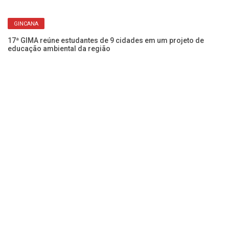
Bo
pa
GINCANA
17ª GIMA reúne estudantes de 9 cidades em um projeto de
educação ambiental da região
Em
es