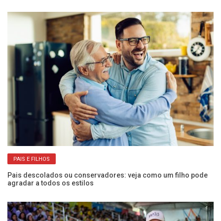
PAIS E FILHOS
Pais descolados ou conservadores: veja como um filho pode
Fr
agradar a todos os estilos
es