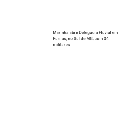
Marinha abre Delegacia Fluvial em
Furnas, no Sul de MG, com 34
militares
Jornal da Franca é uma publicação de Izzon
Editorial Multimídia