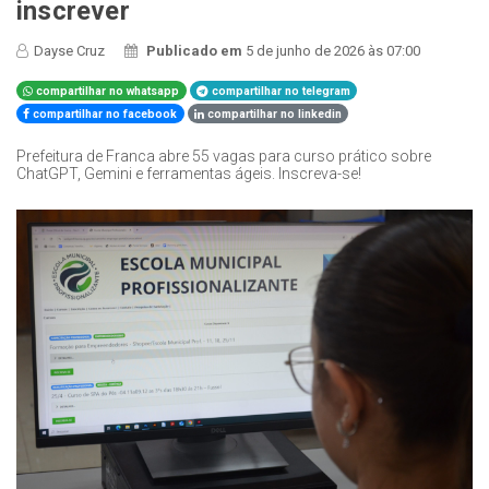
inscrever
Dayse Cruz
Publicado em
5 de junho de 2026 às 07:00
compartilhar no whatsapp
compartilhar no telegram
compartilhar no facebook
compartilhar no linkedin
Prefeitura de Franca abre 55 vagas para curso prático sobre
ChatGPT, Gemini e ferramentas ágeis. Inscreva-se!