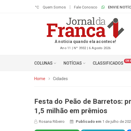
°C
Quem Somos
Fale Conosco
ENVIE NOTÍC
A notícia quando ela acontece!
Ano 11 | Nº 3932 | 6 Agosto 2026
EM 
COLUNAS
NOTÍCIAS
CLASSIFICADOS
Home
Cidades
Festa do Peão de Barretos: p
1,5 milhão em prêmios
Rosana Ribeiro
Publicado em
1 de julho de 20