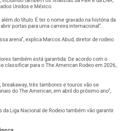
incluindo também os finalistas da PBR e da LNR,
tados Unidos e México.
além do título. É ter o nome gravado na história da
abrir portas para uma carreira internacional”.
a arena”, explica Marcos Abud, diretor de rodeio
idores também está garantida. De acordo com o
 se classificar para o The American Rodeo em 2026,
 breakaway, três tambores e touros vão se
ionais do The American, em abril do próximo ano”,
s da Liga Nacional de Rodeio também vão garantir
época