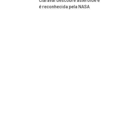
Claraval descobre asteróide e
é reconhecida pela NASA