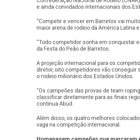
Confederação Nacional de Rodeio (CNAR), 
e ainda convidados internacionais dos Es
“Competir e vencer em Barretos vai muito 
maior arena de rodeio da América Latina e 
“Todo competidor sonha em conquistar ess
da Festa do Peão de Barretos.
A projeção internacional para os compet
diretor, oito competidores vão conseguir
o rodeio milionário dos Estados Unidos.
“Os campeões das provas de team roping,
classificar diretamente para as finais reg
continua Abud.
Além disso, os quatro melhores colocado
vaga na competição internacional.
Homenagem campeões que marcaram 