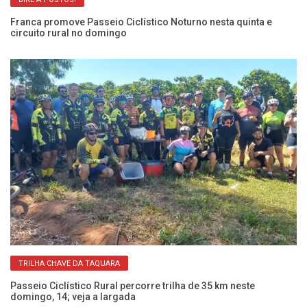
Franca promove Passeio Ciclístico Noturno nesta quinta e
Fr
circuito rural no domingo
p
TRILHA CHAVE DA TAQUARA
Passeio Ciclístico Rural percorre trilha de 35 km neste
Pa
domingo, 14; veja a largada
ne