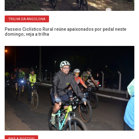
TRILHA DA ANGOLONA
Passeio Ciclístico Rural reúne apaixonados por pedal neste
Pa
domingo; veja a trilha
ne
BIKE A POSTOS!