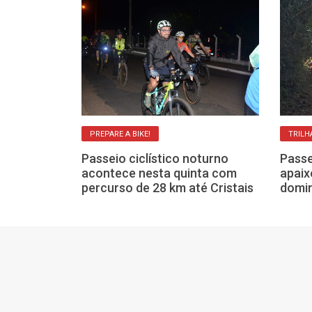
PREPARE A BIKE!
TRILH
co em Franca
lha
Passeio ciclístico noturno
Passe
te domingo, 19
acontece nesta quinta com
apaix
percurso de 28 km até Cristais
domin