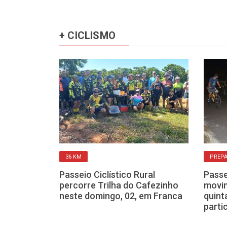
+ CICLISMO
INTERNACIONAIS
36 KM
PREPA
acional de
Passeio Ciclístico Rural
Passe
or Franca
percorre Trilha do Cafezinho
movim
neste domingo, 02, em Franca
quint
parti