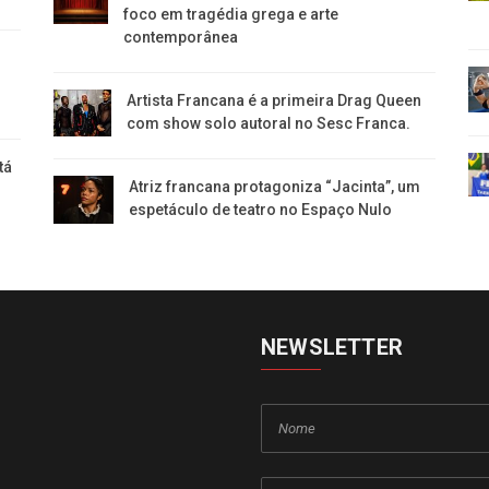
foco em tragédia grega e arte
contemporânea
Artista Francana é a primeira Drag Queen
com show solo autoral no Sesc Franca.
tá
Atriz francana protagoniza “Jacinta”, um
espetáculo de teatro no Espaço Nulo
NEWSLETTER