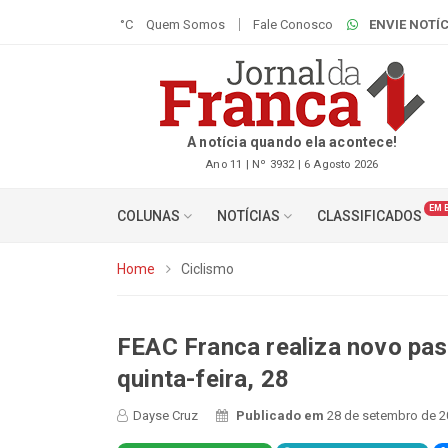
°C
Quem Somos
Fale Conosco
ENVIE NOTÍC
A notícia quando ela acontece!
Ano 11 | Nº 3932 | 6 Agosto 2026
EM 
COLUNAS
NOTÍCIAS
CLASSIFICADOS
Home
Ciclismo
FEAC Franca realiza novo pass
quinta-feira, 28
Dayse Cruz
Publicado em
28 de setembro de 2