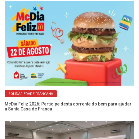
SOLIDARIEDADE FRANCANA
McDia Feliz 2026: Participe desta corrente do bem para ajudar
Fe
a Santa Casa de Franca
so