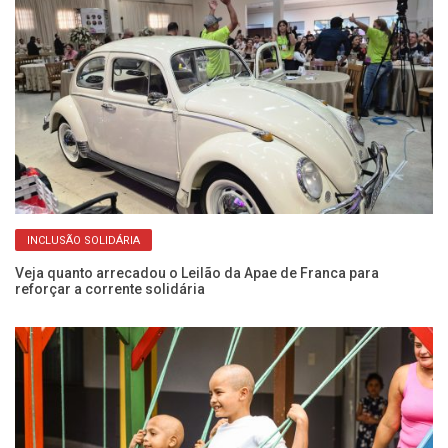
INCLUSÃO SOLIDÁRIA
Veja quanto arrecadou o Leilão da Apae de Franca para
Fo
reforçar a corrente solidária
da