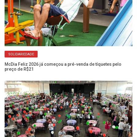
SOLIDARIEDADE
McDia Feliz 2026 já começou a pré-venda de tíquetes pelo
AP
preço de R$21
no