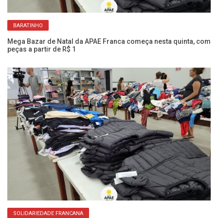
BARATINHO
Mega Bazar de Natal da APAE Franca começa nesta quinta, com
O 
peças a partir de R$ 1
ag
SOLIDARIEDADE FRANCANA