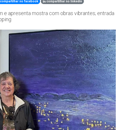
compartilhar no facebook
compartilhar no linkedin
m e apresenta mostra com obras vibrantes; entrada
opping