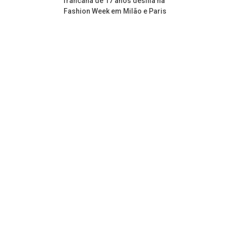
francana de 17 anos desfila na
Fashion Week em Milão e Paris