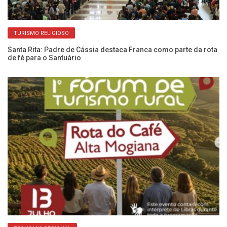
TURISMO RELIGIOSO
de
Santa Rita: Padre de Cássia destaca Franca como parte da rota
60
de fé para o Santuário
e 