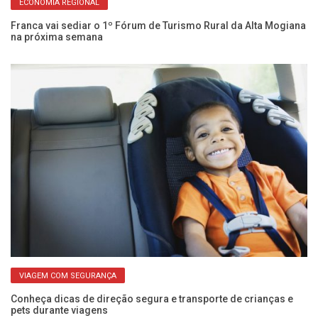
ECONOMIA REGIONAL
s
Franca vai sediar o 1º Fórum de Turismo Rural da Alta Mogiana
No
na próxima semana
pa
VIAGEM COM SEGURANÇA
Conheça dicas de direção segura e transporte de crianças e
Po
pets durante viagens
Fr