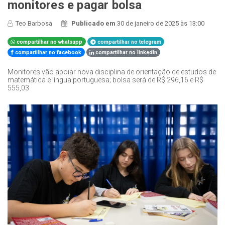
monitores e pagar bolsa
Teo Barbosa
Publicado em
30 de janeiro de 2025 às 13:00
compartilhar no whatsapp
compartilhar no telegram
compartilhar no facebook
compartilhar no linkedin
Monitores vão apoiar nova disciplina de orientação de estudos de
matemática e língua portuguesa; bolsa será de R$ 296,16 e R$
555,03