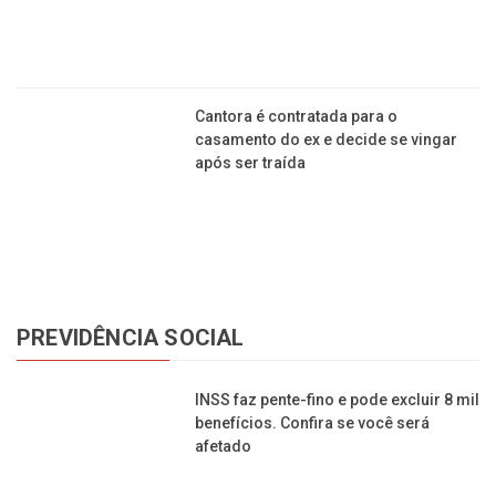
Cantora é contratada para o casamento do ex e
decide se vingar após ser traída
PREVIDÊNCIA SOCIAL
INSS faz pente-fino e pode excluir 8 mil benefícios.
Confira se você será afetado
INSS suspende benefício de mais de 8 mil
segurados. Saiba quem será afetado
INSS antecipa pagamentos de aposentadorias e
pensões para os dias 6 e 7 de março
Veja as novas regras para se aposentar em 2022,
que entram em vigor neste sábado