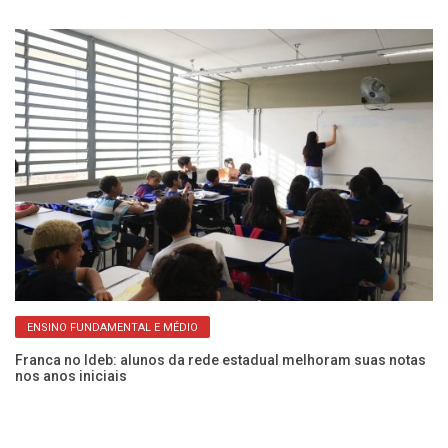
ENSINO FUNDAMENTAL E MÉDIO
Franca no Ideb: alunos da rede estadual melhoram suas notas
10
nos anos iniciais
ga