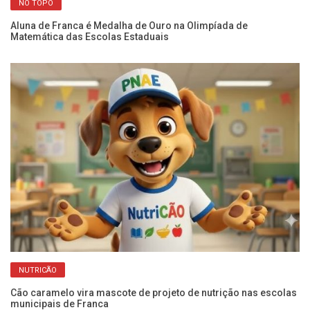
NO TOPO
Aluna de Franca é Medalha de Ouro na Olimpíada de
Es
Matemática das Escolas Estaduais
in
NUTRICÃO
Cão caramelo vira mascote de projeto de nutrição nas escolas
Ve
municipais de Franca
13