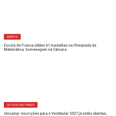
MÉRITO
Escola de Franca obtém 61 medalhas na Olimpíada de
Bo
Matemática: homenagem na Câmara
pa