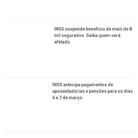
Irmãos e filhos poderão receber do INSS a Pensão
por morte. Veja as condiões
GASTRONOMIA
Esqueci de deixar o feijão de molho, e agora?
Aprenda como fazer um remolho rápido
Sabia que é possível congelar a farofa com
facilidade? Veja como
Quer uma receita que vai mudar sua vida? Faça
Nutella caseira de chocolate branco!