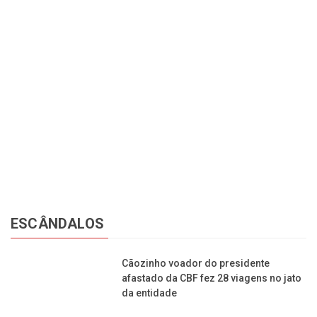
GINCANA
o
17ª GIMA reúne estudantes de 9 cidades em um projeto de
En
educação ambiental da região
pl
ESCÂNDALOS
Cãozinho voador do presidente afastado da CBF
fez 28 viagens no jato da entidade