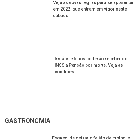
Camomila, melissa e maracujá: um poderoso
calmante natural
Para relembrar a merenda escolar dos anos 80,
que tal um arroz à grega?
Jornal da Franca é uma publicação de Izzon
Editorial Multimídia