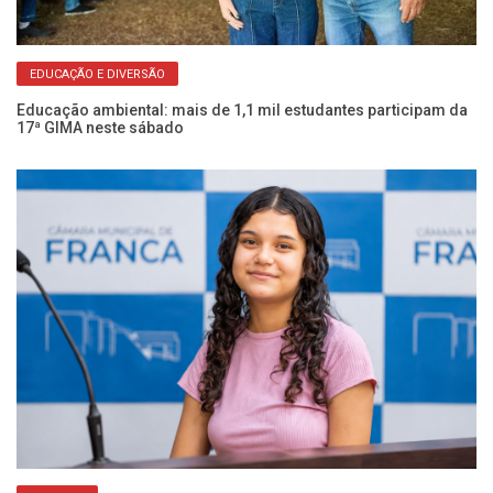
EDUCAÇÃO E DIVERSÃO
ara
Educação ambiental: mais de 1,1 mil estudantes participam da
Bo
17ª GIMA neste sábado
18