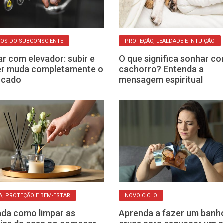
OS DO SUBCONSCIENTE
PROTEÇÃO, LEALDADE E INTUIÇÃO
r com elevador: subir e
O que significa sonhar c
er muda completamente o
cachorro? Entenda a
ficado
mensagem espiritual
A, PROTEÇÃO E BEM-ESTAR
NOVO CICLO
da como limpar as
Aprenda a fazer um banh