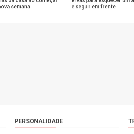
ias da casa ao começar
ervas para esquecer um 
nova semana
e seguir em frente
PERSONALIDADE
T