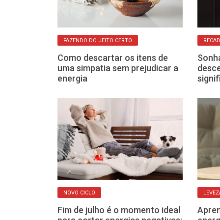
HARMONIA
FAZENDO DO JEITO CERTO
RECAD
el: aprenda
Como descartar os itens de
Sonha
ra adoçar sua
uma simpatia sem prejudicar a
desc
energia
signi
RIO
NOVO CICLO
LEVEZ
 o pé direito:
Fim de julho é o momento ideal
Apren