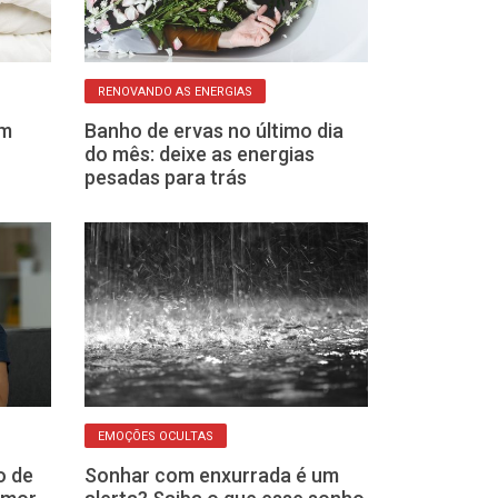
RENOVANDO AS ENERGIAS
CAMPO ENERGÉTIC
om
Banho de ervas no último dia
Incenso de bau
do mês: deixe as energias
conheça os be
pesadas para trás
amor
EMOÇÕES OCULTAS
CONEXÃO INTERIOR
o de
Sonhar com enxurrada é um
O segredo das