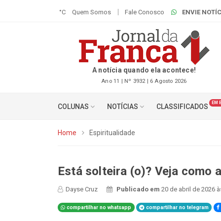
°C
Quem Somos
Fale Conosco
ENVIE NOTÍC
A notícia quando ela acontece!
Ano 11 | Nº 3932 | 6 Agosto 2026
EM 
COLUNAS
NOTÍCIAS
CLASSIFICADOS
Home
Espiritualidade
Está solteira (o)? Veja como 
Dayse Cruz
Publicado em
20 de abril de 2026 à
compartilhar no whatsapp
compartilhar no telegram