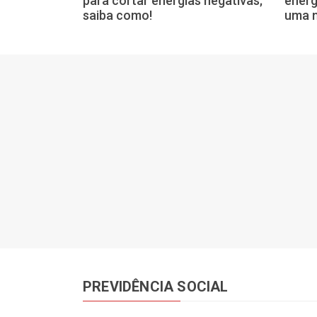
s para renovar
para cortar energias negativas;
energ
saiba como!
uma 
PREVIDÊNCIA SOCIAL