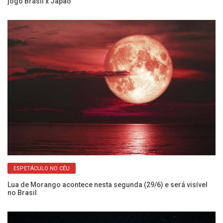
jogo Brasil x Japão
br
ESPETÁCULO NO CÉU
Lua de Morango acontece nesta segunda (29/6) e será visível
E 
no Brasil
Me