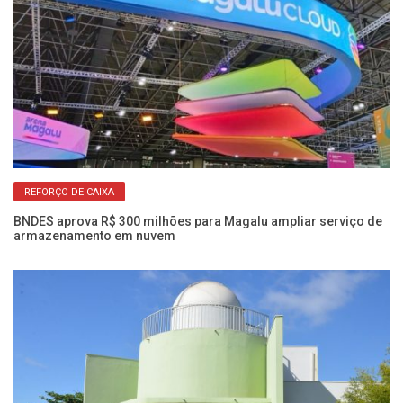
REFORÇO DE CAIXA
BNDES aprova R$ 300 milhões para Magalu ampliar serviço de
Ou
armazenamento em nuvem
lo