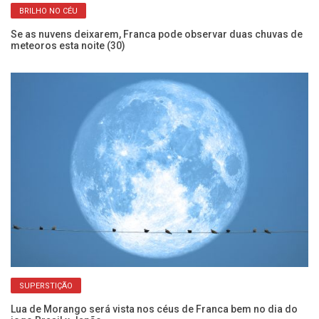
BRILHO NO CÉU
Se as nuvens deixarem, Franca pode observar duas chuvas de
Co
meteoros esta noite (30)
se
SUPERSTIÇÃO
ete
Lua de Morango será vista nos céus de Franca bem no dia do
Ch