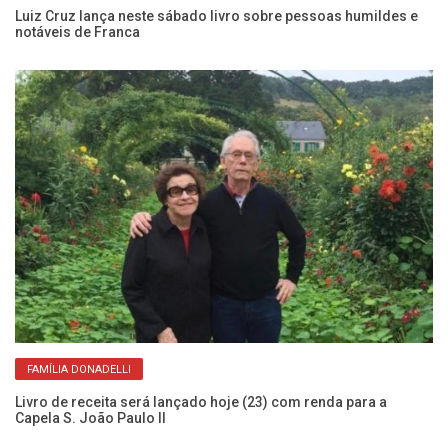
Luiz Cruz lança neste sábado livro sobre pessoas humildes e
Bi
notáveis de Franca
qu
FAMÍLIA DONADELLI
Livro de receita será lançado hoje (23) com renda para a
Lu
Capela S. João Paulo II
ne