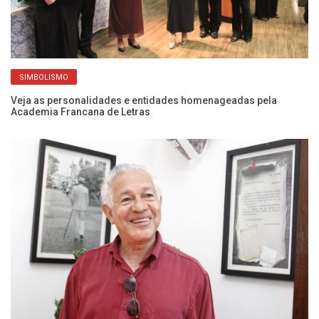
SIMBOLISMO
até
Veja as personalidades e entidades homenageadas pela
Bi
Academia Francana de Letras
o 