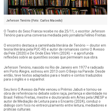
Jeferson Tenório (Foto: Carlos Macedo)
O Teatro do Sesc Franca recebe no dia 25/11, o escritor Jeferson
Tenório para uma conversa mediada pelo jornalista Felínio Freitas.
O encontro destaca a caminhada literária de Tenório — doutor em
teoria literária pela PUC-RS e autor de romances como O Avesso
da Pele (2020) e De Onde Eles Vêm (2024) — e aprofunda
reflexões sobre as questões sociais que permeiam sua obra.
Jeferson Tenório, nascido no Rio de Janeiro em 1977 e radicado
em Porto Alegre, estreou em 2013 com O Beijo na Parede. Desde
então, teve textos adaptados para o teatro e contos traduzidos
para o inglês e o espanhol.
Seu livro O Avesso da Pele venceu o Prêmio Jabuti e tornou-se
obra de referência no debate sobre raça, pertença e identidade no
Brasil. Felínio Freitas, mestre e doutorando em Artes pela UNESP e
autor de Mediação de Leitura para o Encanto (2024), conduz o
diálogo com foco no entrecruzamento entre leitura, mediadores e
práticas culturais.