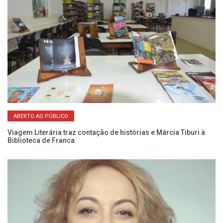
ABERTO AO PÚBLICO
es
Viagem Literária traz contação de histórias e Márcia Tiburi à
De
Biblioteca de Franca
Fo