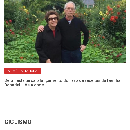
MEMÓRIA ITALIANA
l
Será nesta terça o lançamento do livro de receitas da família
Bi
Donadelli. Veja onde
de
CICLISMO