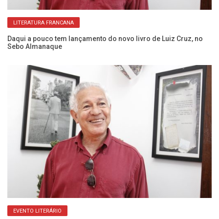
LITERATURA FRANCANA
m
Daqui a pouco tem lançamento do novo livro de Luiz Cruz, no
Bi
Sebo Almanaque
1,
EVENTO LITERÁRIO