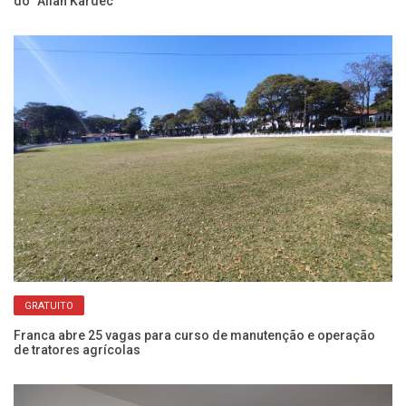
do “Allan Kardec”
be
GRATUITO
Franca abre 25 vagas para curso de manutenção e operação
Ba
de tratores agrícolas
pa