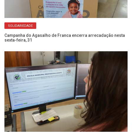
SOLIDARIEDADE
oas
Campanha do Agasalho de Franca encerra arrecadação nesta
Aç
sexta-feira, 31
e 