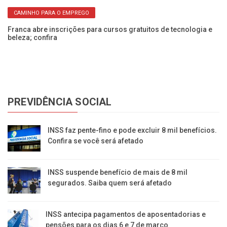
CAMINHO PARA O EMPREGO
Franca abre inscrições para cursos gratuitos de tecnologia e
Fr
beleza; confira
co
PREVIDÊNCIA SOCIAL
INSS faz pente-fino e pode excluir 8 mil benefícios.
Confira se você será afetado
INSS suspende benefício de mais de 8 mil
segurados. Saiba quem será afetado
INSS antecipa pagamentos de aposentadorias e
pensões para os dias 6 e 7 de março