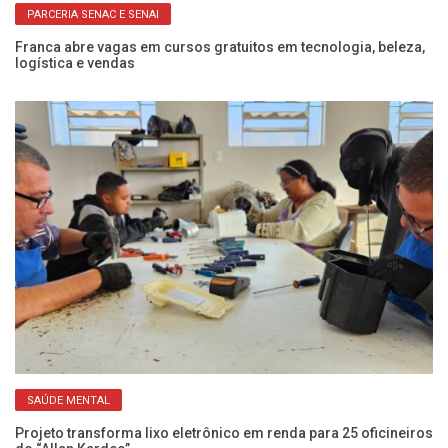
PARCERIA SENAC E SENAI
ra
Franca abre vagas em cursos gratuitos em tecnologia, beleza,
Fr
logística e vendas
ap
SAÚDE MENTAL
Projeto transforma lixo eletrônico em renda para 25 oficineiros
SE