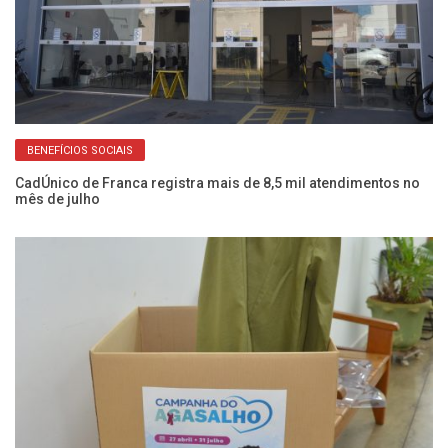
BENEFÍCIOS SOCIAIS
o
CadÚnico de Franca registra mais de 8,5 mil atendimentos no
Fr
mês de julho
do