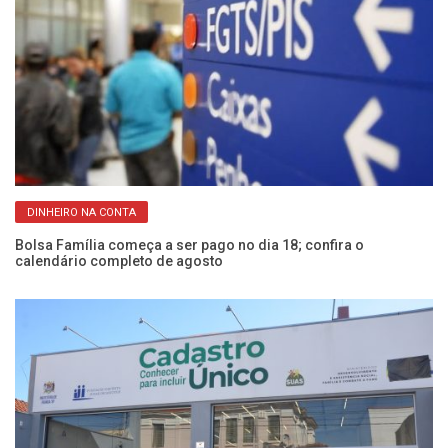
DINHEIRO NA CONTA
s
Bolsa Família começa a ser pago no dia 18; confira o
C
calendário completo de agosto
at