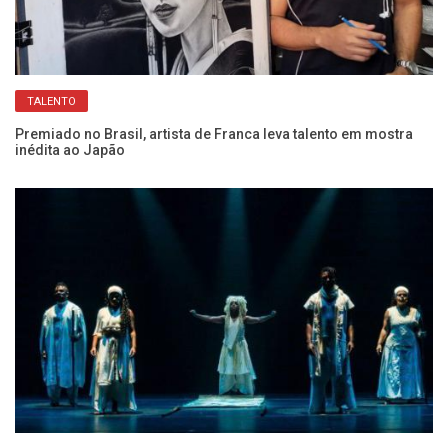
TALENTO
a
Premiado no Brasil, artista de Franca leva talento em mostra
Go
inédita ao Japão
Bo