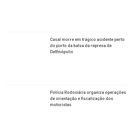
SEGURANÇA
Mulher ameaça matar as duas filhas
envenenadas no Jardim Alvorada
Casal morre em trágico acidente perto
do porto da balsa da represa de
Delfinópolis
Polícia Rodoviária organiza operações