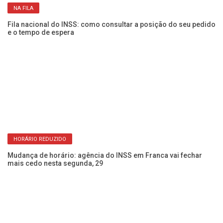
NA FILA
Fila nacional do INSS: como consultar a posição do seu pedido
e o tempo de espera
HORÁRIO REDUZIDO
IN
de
Mudança de horário: agência do INSS em Franca vai fechar
mais cedo nesta segunda, 29