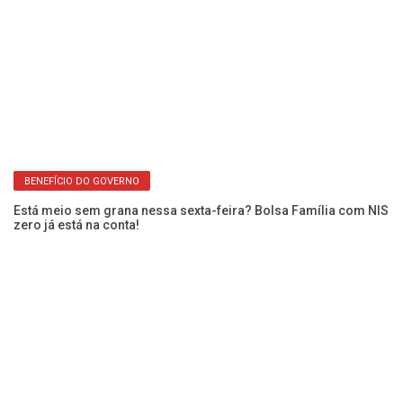
BENEFÍCIO DO GOVERNO
Está meio sem grana nessa sexta-feira? Bolsa Família com NIS
zero já está na conta!
Se
IN
ap