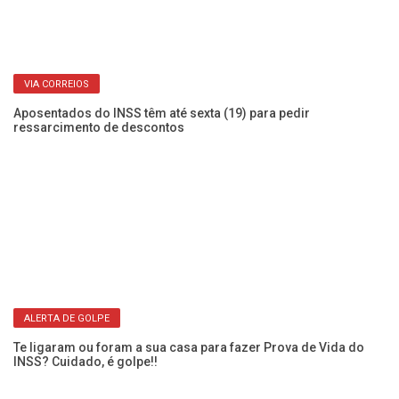
VIA CORREIOS
Aposentados do INSS têm até sexta (19) para pedir
ressarcimento de descontos
Ap
an
ALERTA DE GOLPE
Te ligaram ou foram a sua casa para fazer Prova de Vida do
INSS? Cuidado, é golpe!!