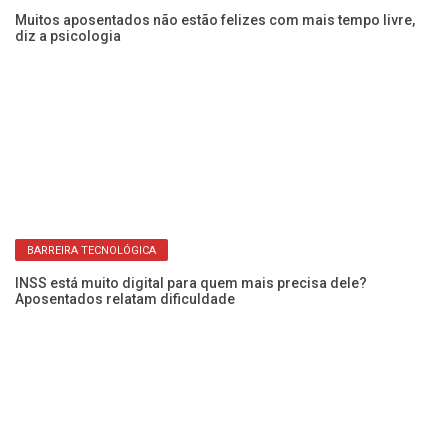
pe
Muitos aposentados não estão felizes com mais tempo livre,
diz a psicologia
3º
Ve
BARREIRA TECNOLÓGICA
do
INSS está muito digital para quem mais precisa dele?
Aposentados relatam dificuldade