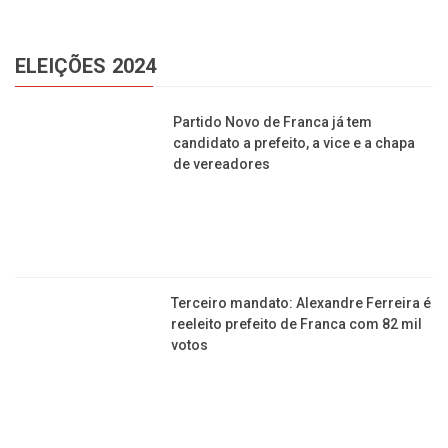
inscrições abertas até 21/06 – são 143
vagas!
ELEIÇÕES 2024
Partido Novo de Franca já tem
candidato a prefeito, a vice e a chapa
de vereadores
Terceiro mandato: Alexandre Ferreira é
reeleito prefeito de Franca com 82 mil