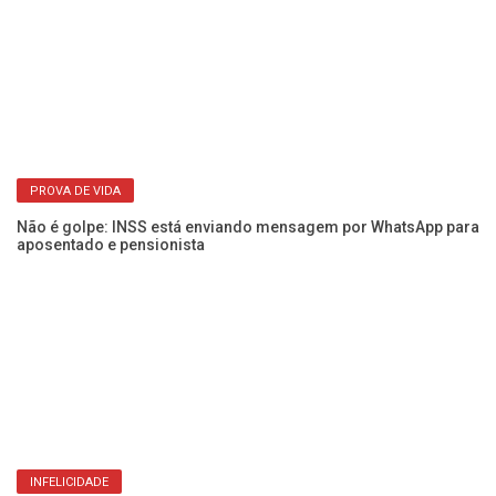
s
Su
PROVA DE VIDA
ap
Não é golpe: INSS está enviando mensagem por WhatsApp para
aposentado e pensionista
Es
INFELICIDADE