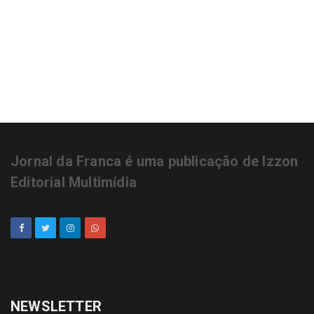
Franca tem mais de 248 mil eleitores
aptos a votarem para prefeito neste
ano
Jornal da Franca é uma publicação de Izzon
Editorial Multimídia