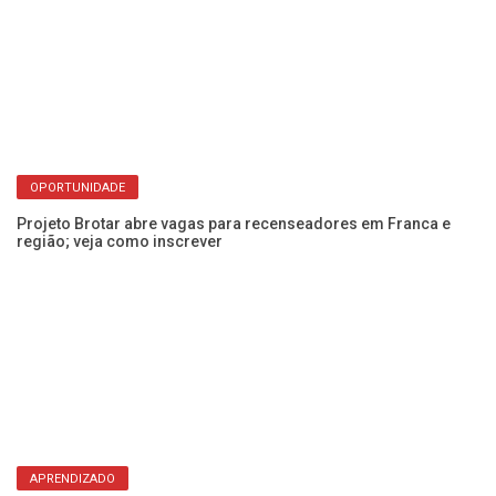
OPORTUNIDADE
Projeto Brotar abre vagas para recenseadores em Franca e
Ve
região; veja como inscrever
c
APRENDIZADO