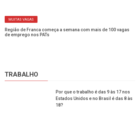
MUITAS VAGAS
Região de Franca começa a semana com mais de 100 vagas
Pr
de emprego nos PATs
Pr
TRABALHO
Por que o trabalho é das 9 às 17 nos
Estados Unidos e no Brasil é das 8 às
18?