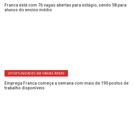
as
Franca está com 76 vagas abertas para estágio, sendo 58 para
Ap
alunos do ensino médio
no
OPORTUNIDADES EM VÁRIAS ÁREAS
te
Emprega Franca começa a semana com mais de 190 postos de
Qu
trabalho disponíveis
di