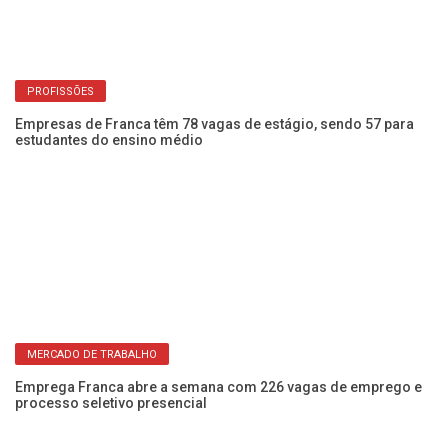
PROFISSÕES
Empresas de Franca têm 78 vagas de estágio, sendo 57 para
Em
estudantes do ensino médio
lo
MERCADO DE TRABALHO
ca
Emprega Franca abre a semana com 226 vagas de emprego e
Di
processo seletivo presencial
ne