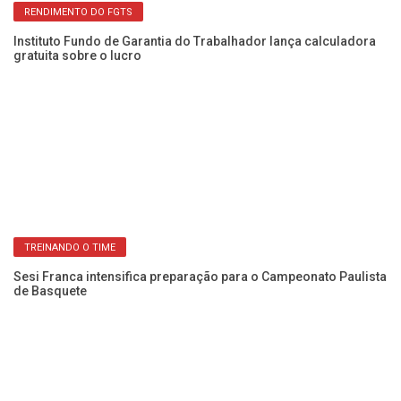
RENDIMENTO DO FGTS
os
Instituto Fundo de Garantia do Trabalhador lança calculadora
Co
gratuita sobre o lucro
da
TREINANDO O TIME
s
Sesi Franca intensifica preparação para o Campeonato Paulista
CI
de Basquete
di