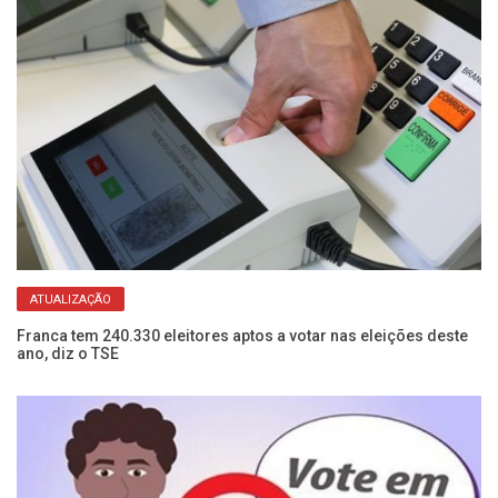
ATUALIZAÇÃO
Franca tem 240.330 eleitores aptos a votar nas eleições deste
Se
ano, diz o TSE
de