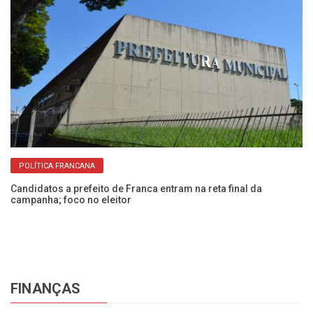
POLÍTICA FRANCANA
Co
ci
Candidatos a prefeito de Franca entram na reta final da
campanha; foco no eleitor
FINANÇAS