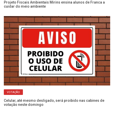
Projeto Fiscais Ambientais Mirins ensina alunos de Franca a
cuidar do meio ambiente
no
El
Ho
VOTAÇÃO
Celular, até mesmo desligado, será proibido nas cabines de
votação neste domingo
Es
co