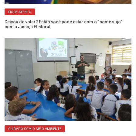
FIQUE ATENTO
Deixou de votar? Então você pode estar com o “nome sujo”
com a Justiça Eleitoral
En
el
CUIDADO COM O MEIO AMBIENTE