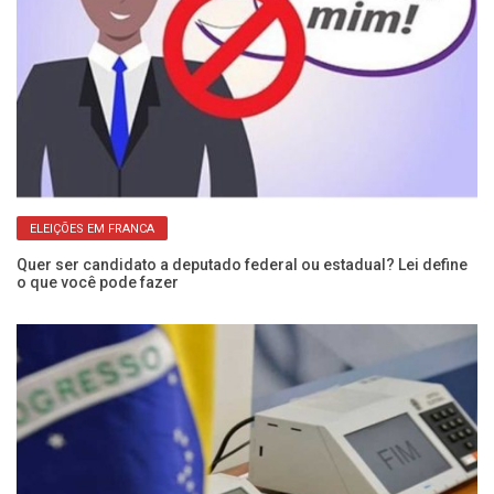
ELEIÇÕES EM FRANCA
Quer ser candidato a deputado federal ou estadual? Lei define
Vo
o que você pode fazer
lo