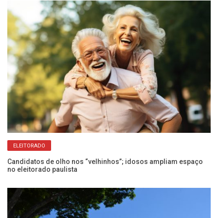
ELEITORADO
Em
ve
Candidatos de olho nos “velhinhos”; idosos ampliam espaço
no eleitorado paulista