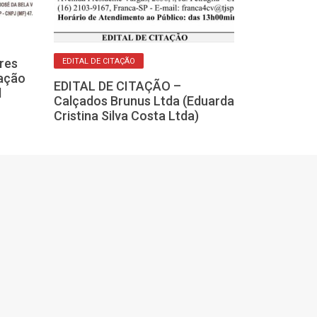
EDITAL
res
EDITAL DE CITAÇÃO
Registro de I
tação
EDITAL DE CITAÇÃO –
de Igarapava-S
l
Calçados Brunus Ltda (Eduarda
Notificação d
Cristina Silva Costa Ltda)