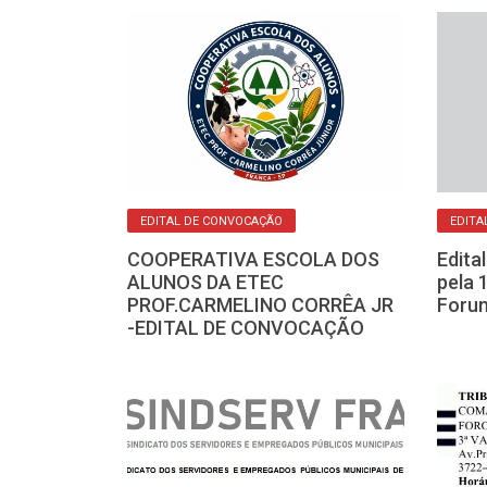
O
EDITAL DE CONVOCAÇÃO
EDITA
eis e Anexos
COOPERATIVA ESCOLA DOS
Edita
-Edital de
ALUNOS DA ETEC
pela 
Confrontantes
PROF.CARMELINO CORRÊA JR
Forum
-EDITAL DE CONVOCAÇÃO