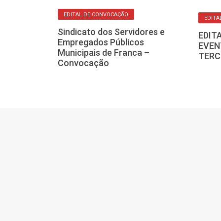
EDITAL DE CONVOCAÇÃO
EDITA
Sindicato dos Servidores e
EDIT
Empregados Públicos
EVEN
stro de
Municipais de Franca –
TERC
apava-SP –
Convocação
ação