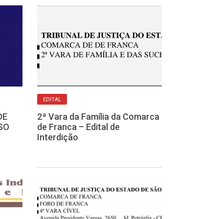
EDITAL DE CITAÇÃO
Forum da Com
EDITAL
– Edital de Ci
Requerido: Mi
DE
2ª Vara da Família da Comarca
Menezes
SO
de Franca – Edital de
Interdição