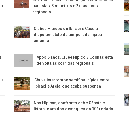
mo
paulistas, 3 mineiros e 2 clássicos
regionais
er
Clubes Hípicos de Ibiraci e Cássia
disputam título da temporada hípica
amanhã
s
Após 6 anos, Clube Hípico 3 Colinas está
de volta às corridas regionais
ais
​Chuva interrompe semifinal hípica entre
Ibiraci e Areia, que acaba suspensa
Nas Hípicas, confronto entre Cássia e
Ibiraci é um dos destaques da 10ª rodada