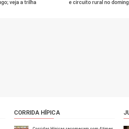
go; veja a trilha
e circuito rural no domin
CORRIDA HÍPICA
J
Corridas Hípicas recomeçam com 4 times