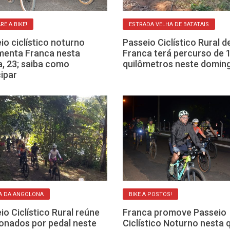
RE A BIKE!
ESTRADA VELHA DE BATATAIS
io ciclístico noturno
Passeio Ciclístico Rural d
enta Franca nesta
Franca terá percurso de 
a, 23; saiba como
quilômetros neste doming
cipar
A DA ANGOLONA
BIKE A POSTOS!
io Ciclístico Rural reúne
Franca promove Passeio
onados por pedal neste
Ciclístico Noturno nesta 