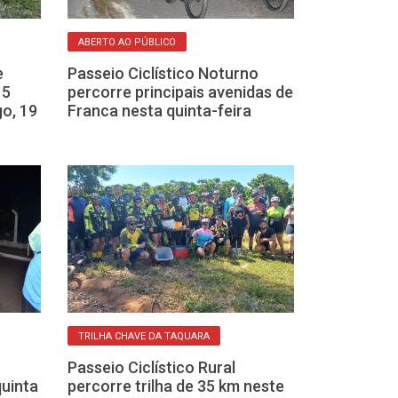
ABERTO AO PÚBLICO
ABERTO AO PÚBLIC
e
Passeio Ciclístico Noturno
Passeio Ciclís
15
percorre principais avenidas de
do Poliesporti
o, 19
Franca nesta quinta-feira
veja o roteiro
RODOVIAS
TRILHA CHAVE DA TAQUARA
Volta Ciclístic
Passeio Ciclístico Rural
chega a Franc
quinta
percorre trilha de 35 km neste
quarta(6). Vej