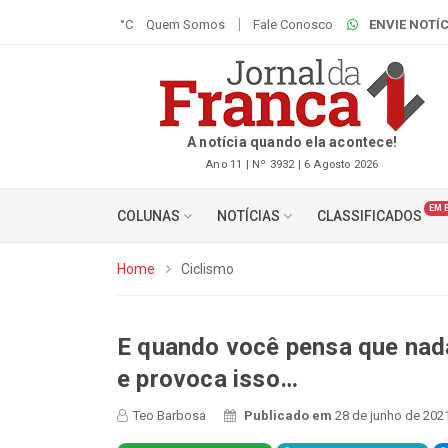
°C
Quem Somos
Fale Conosco
ENVIE NOTÍC
A notícia quando ela acontece!
Ano 11 | Nº 3932 | 6 Agosto 2026
EM 
COLUNAS
NOTÍCIAS
CLASSIFICADOS
Home
Ciclismo
E quando você pensa que nada
e provoca isso…
Teo Barbosa
Publicado em
28 de junho de 202