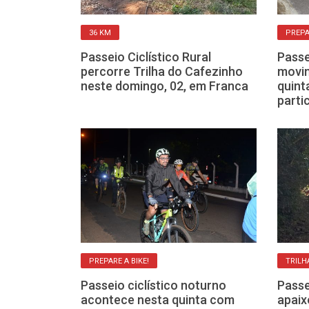
INTERNACIONAIS
36 KM
PREPA
acional de
Passeio Ciclístico Rural
Passe
or Franca
percorre Trilha do Cafezinho
movim
neste domingo, 02, em Franca
quint
parti
PREPARE A BIKE!
TRILH
co em Franca
lha
Passeio ciclístico noturno
Passe
te domingo, 19
acontece nesta quinta com
apaix