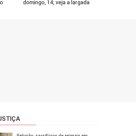
go
domingo, 14; veja a largada
USTIÇA
Religião: sacrifícios de animais em