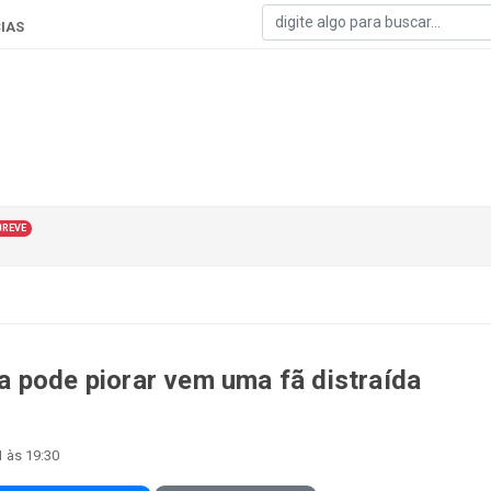
IAS
BREVE
 pode piorar vem uma fã distraída
1 às 19:30