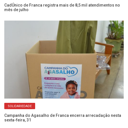
o
CadÚnico de Franca registra mais de 8,5 mil atendimentos no
Fr
mês de julho
do
SOLIDARIEDADE
oas
Campanha do Agasalho de Franca encerra arrecadação nesta
Aç
sexta-feira, 31
e 