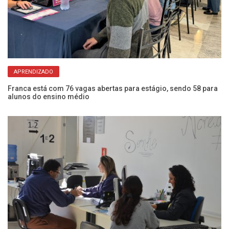
APRENDIZADO
as
Franca está com 76 vagas abertas para estágio, sendo 58 para
Ap
alunos do ensino médio
no