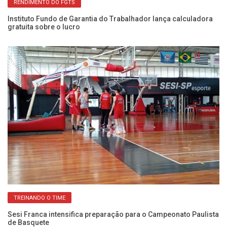
RENDIMENTO DO FGTS
os
Instituto Fundo de Garantia do Trabalhador lança calculadora
Co
gratuita sobre o lucro
da
TREINANDO O TIME
s
Sesi Franca intensifica preparação para o Campeonato Paulista
CI
de Basquete
di