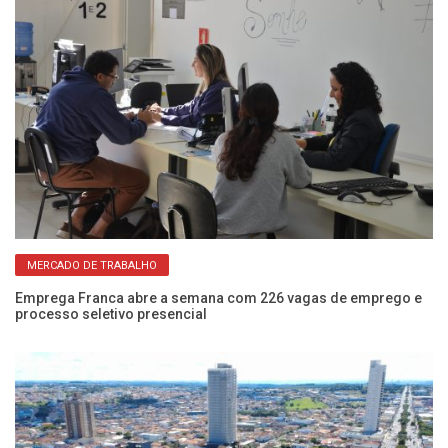
MERCADO DE TRABALHO
ca
Emprega Franca abre a semana com 226 vagas de emprego e
Di
processo seletivo presencial
ne