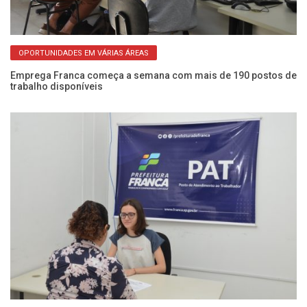
OPORTUNIDADES EM VÁRIAS ÁREAS
te
Emprega Franca começa a semana com mais de 190 postos de
Qu
trabalho disponíveis
di