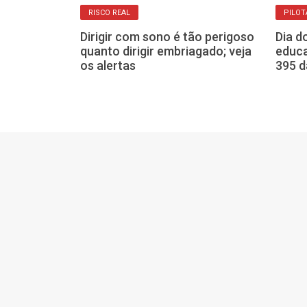
RISCO REAL
PILO
O
Dirigir com sono é tão perigoso
Dia d
o Cubatão
quanto dirigir embriagado; veja
educa
retorno da
os alertas
395 d
nesta quinta