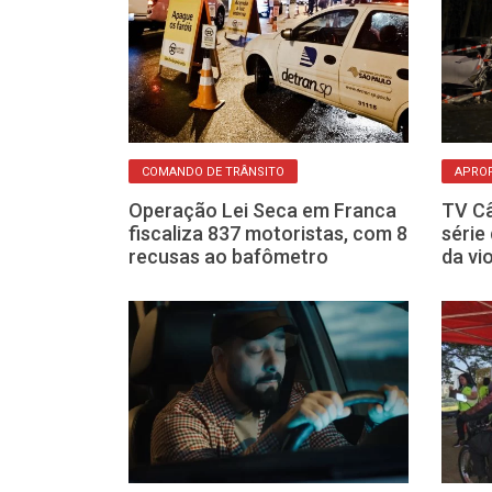
MENTO
COMANDO DE TRÂNSITO
APRO
se não pagar o
Operação Lei Seca em Franca
TV Câ
eja os prazos
fiscaliza 837 motoristas, com 8
série
recusas ao bafômetro
da vi