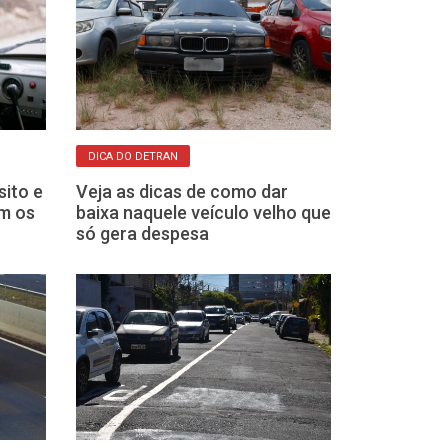
DICA DO DETRAN
ESTRESSE AO VOLA
sito e
Veja as dicas de como dar
É alarmante o
m os
baixa naquele veículo velho que
estresse ment
só gera despesa
motoristas, r
inédito