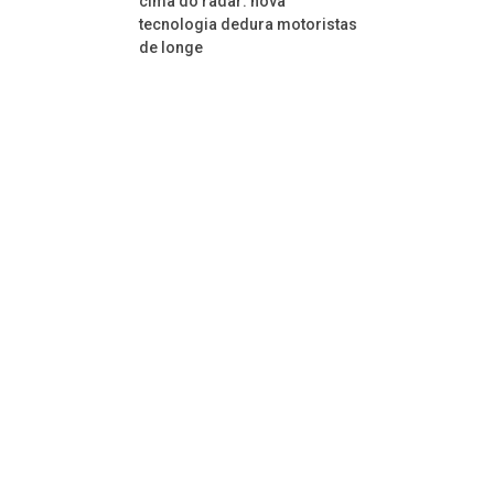
cima do radar: nova
tecnologia dedura motoristas
de longe