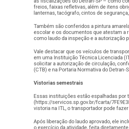
as fiscalizações do Detran-SP – como co
freios, faixas refletivas, além de itens ob
lanternas, tacógrafo, cintos de segurança,
Também são conferidos a pintura amarela 
escolar e os documentos que atestam a reg
como laudo da inspeção e a autorização pa
Vale destacar que os veículos de transpo
em uma Instituição Técnica Licenciada (IT
solicitar a autorização de circulação, con
(CTB) e na Portaria Normativa do Detran-S
Vistorias semestrais
Essas instituições estão espalhadas por 
(https://servicos.sp.gov.br/fcarta/7FE9
vistoria na ITL, o transportador pode fa
Após liberação do laudo aprovado, ele inc
o exercício da atividade, feita diretamente