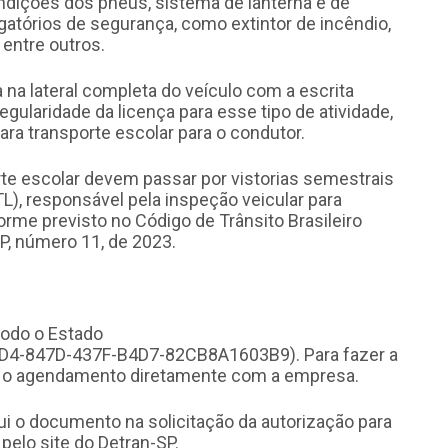
ndições dos pneus, sistema de lanterna e de
rigatórios de segurança, como extintor de incêndio,
 entre outros.
na lateral completa do veículo com a escrita
ularidade da licença para esse tipo de atividade,
ra transporte escolar para o condutor.
rte escolar devem passar por vistorias semestrais
L), responsável pela inspeção veicular para
forme previsto no Código de Trânsito Brasileiro
P, número 11, de 2023.
todo o Estado
E3D4-847D-437F-B4D7-82CB8A1603B9). Para fazer a
zer o agendamento diretamente com a empresa.
lui o documento na solicitação da autorização para
 pelo site do Detran-SP.