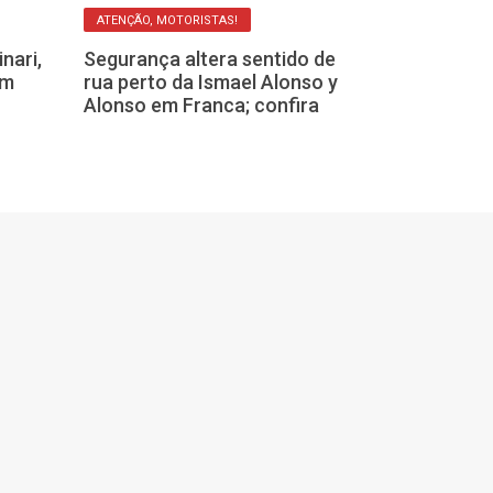
ATENÇÃO, MOTORISTAS!
ESPECIAL
nari,
Segurança altera sentido de
am
rua perto da Ismael Alonso y
Com número e
Alonso em Franca; confira
ocorrências d
Franca, Câmar
alternativas