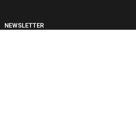
NEWSLETTER
cadastrar
Copyright © 2015-2026 Todos os direitos reservados ao Jornal da
Franca.