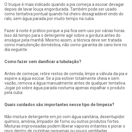
O truque é mais indicado quando a pia começa a escoar devagar
depois de lavar louça engordurada. Também pode ser usado
como tentativa pontual quando há cheiro desagradável vindo do
ralo, sem água parada por muito tempo na cuba.
Fazer à noite é prático porque a pia fica sem uso por várias horas.
Isso dá tempo para o detergente agir sobre a gordura antes do
enxágue pela manhã. Mesmo assim, a técnica deve ser tratada
como manutenção doméstica, não como garantia de cano livre no
dia seguinte.
Como fazer sem danificar a tubulação?
Antes de começar, retire restos de comida, limpe a válvula da pia e
espere a água escoar. Se a pia estiver totalmente cheia e sem
vazão, remova a água manualmente antes de qualquer tentativa.
Jogar pó sobre água parada costuma apenas espalhar o produto
pela cuba.
Quais cuidados são importantes nesse tipo de limpeza?
Não misture detergente em pó com água sanitária, desentupidor
químico, amônia, limpador de forno ou outros produtos fortes.
Misturas improvisadas podem liberar vapores irritantes e piorar o
risco dentro de cozinhas pequenas ou pouco ventiladas.