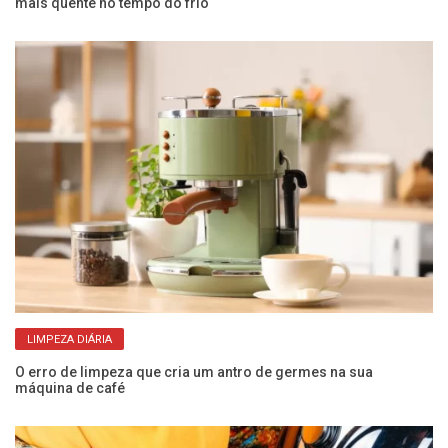
mais quente no tempo do frio
ve
LIMPEZA DIÁRIA
O erro de limpeza que cria um antro de germes na sua
Li
máquina de café
ev