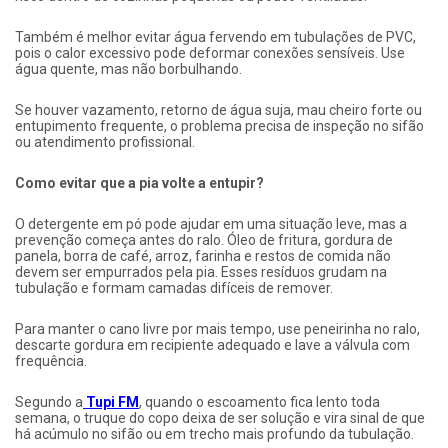
Também é melhor evitar água fervendo em tubulações de PVC,
pois o calor excessivo pode deformar conexões sensíveis. Use
água quente, mas não borbulhando.
Se houver vazamento, retorno de água suja, mau cheiro forte ou
entupimento frequente, o problema precisa de inspeção no sifão
ou atendimento profissional.
Como evitar que a pia volte a entupir?
O detergente em pó pode ajudar em uma situação leve, mas a
prevenção começa antes do ralo. Óleo de fritura, gordura de
panela, borra de café, arroz, farinha e restos de comida não
devem ser empurrados pela pia. Esses resíduos grudam na
tubulação e formam camadas difíceis de remover.
Para manter o cano livre por mais tempo, use peneirinha no ralo,
descarte gordura em recipiente adequado e lave a válvula com
frequência.
Segundo a
Tupi FM
, quando o escoamento fica lento toda
semana, o truque do copo deixa de ser solução e vira sinal de que
há acúmulo no sifão ou em trecho mais profundo da tubulação.