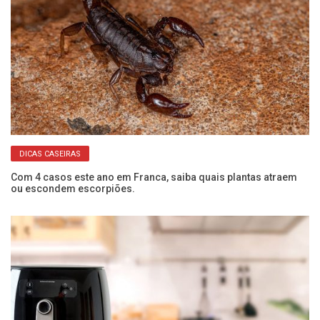
DICAS CASEIRAS
Com 4 casos este ano em Franca, saiba quais plantas atraem
Se
ou escondem escorpiões.
co