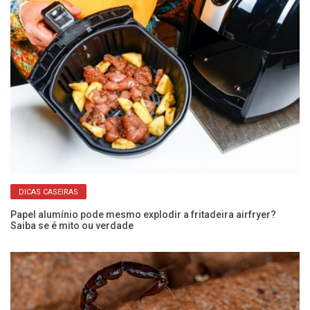
DICAS CASEIRAS
r
Papel alumínio pode mesmo explodir a fritadeira airfryer?
Ve
Saiba se é mito ou verdade
ma