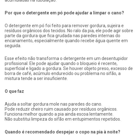
acumuladas na tubulação.
Por que o detergente em pó pode ajudar a limpar o cano?
O detergente em pó foi feito para remover gordura, sujeira e
resíduos orgânicos dos tecidos. No ralo da pia, ele pode agir sobre
parte da gordura que fica grudada nas paredes internas do
encanamento, especialmente quando recebe água quente em
seguida.
Esse efeito não transforma o detergente em um desentupidor
profissional. Ele pode ajudar quando o bloqueio é recente,
superficial e ligado a gordura. Se houver objeto preso, excesso de
borra de café, acúmulo endurecido ou problema no sifão, a
mistura tende a ser insuficiente.
O que faz
Ajuda a soltar gordura mole nas paredes do cano.
Pode reduzir cheiro ruim causado por resíduos orgânicos.
Funciona melhor quando a pia ainda escoa lentamente.
Não substitui limpeza do sifão em entupimentos repetidos.
Quando é recomendado despejar o copo na pia à noite?