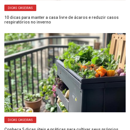
DICAS CASEIRAS
10 dicas para manter a casa livre de ácaros e reduzir casos
Co
respiratórios no inverno
an
DICAS CASEIRAS
o
Conheça 5 dicas úteis e práticas para cultivar seus próprios
Ve