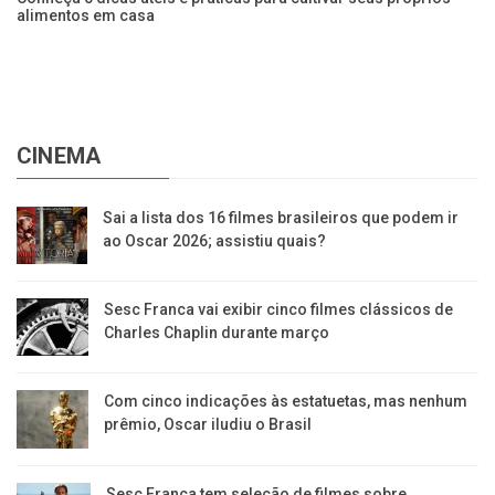
alimentos em casa
a
CINEMA
Sai a lista dos 16 filmes brasileiros que podem ir
ao Oscar 2026; assistiu quais?
Sesc Franca vai exibir cinco filmes clássicos de
Charles Chaplin durante março
Com cinco indicações às estatuetas, mas nenhum
prêmio, Oscar iludiu o Brasil
Sesc Franca tem seleção de filmes sobre