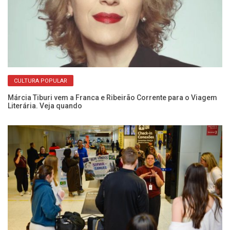
CULTURA POPULAR
ão
Márcia Tiburi vem a Franca e Ribeirão Corrente para o Viagem
De
Literária. Veja quando
de