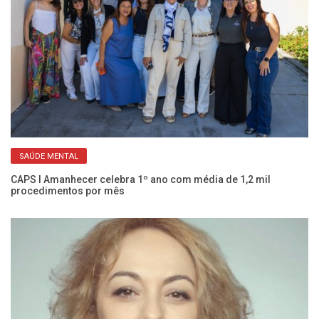
SAÚDE MENTAL
CAPS I Amanhecer celebra 1º ano com média de 1,2 mil
Co
procedimentos por mês
c