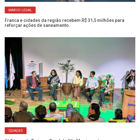
MARCO LEGAL
s
Franca e cidades da região recebem R$ 31,5 milhões para
Ve
reforçar ações de saneamento
am
CIDADES