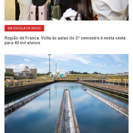
NA ESCOLA DE NOVO
em
Região de Franca: Volta às aulas do 2º semestre é nesta sexta
Cu
para 40 mil alunos
ci