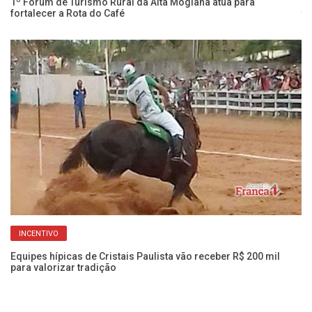
1º Fórum de Turismo Rural da Alta Mogiana atua para
Cl
fortalecer a Rota do Café
té
INCENTIVO
Equipes hípicas de Cristais Paulista vão receber R$ 200 mil
para valorizar tradição
Re
va