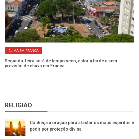
CLIMA EM FRANCA
Segunda-feira será de tempo seco, calor à tarde e sem
Cl
previsão de chuva em Franca
se
RELIGIÃO
Conheça a oração para afastar os maus espíritos e
pedir por proteção divina