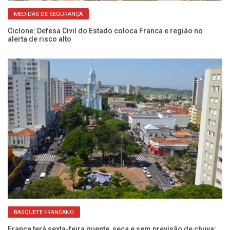
MEDIDAS DE SEGURANÇA
Ciclone: Defesa Civil do Estado coloca Franca e região no
Te
alerta de risco alto
d
BASQUETE FRANCANO
Franca terá sexta-feira quente, seca e sem previsão de chuva;
Sá