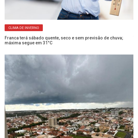
CLIMA DE INVERNO
Franca terá sábado quente, seco e sem previsão de chuva;
Te
máxima segue em 31°C
um