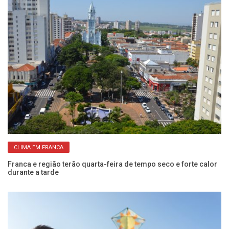
CLIMA EM FRANCA
de
Franca e região terão quarta-feira de tempo seco e forte calor
Ap
durante a tarde
p