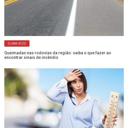
CLIMA SECO
em
Queimadas nas rodovias da região: saiba o que fazer ao
Ín
encontrar sinais de incêndio
es