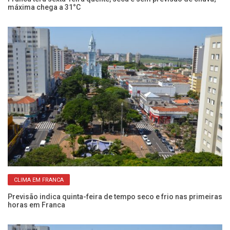
máxima chega a 31°C
hi
CLIMA EM FRANCA
Previsão indica quinta-feira de tempo seco e frio nas primeiras
Do
horas em Franca
Fr